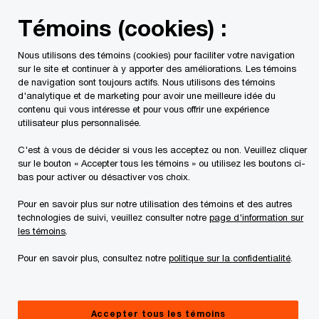
Skip
Skip
Témoins (cookies) :
to
to
content
footer
Nous utilisons des témoins (cookies) pour faciliter votre navigation
PwC Canada
Services
Mandats d'insolvabilité en cours
sur le site et continuer à y apporter des améliorations. Les témoins
de navigation sont toujours actifs. Nous utilisons des témoins
d'analytique et de marketing pour avoir une meilleure idée du
Canada
contenu qui vous intéresse et pour vous offrir une expérience
utilisateur plus personnalisée.
C'est à vous de décider si vous les acceptez ou non. Veuillez cliquer
sur le bouton « Accepter tous les témoins » ou utilisez les boutons ci-
bas pour activer ou désactiver vos choix.
Pour en savoir plus sur notre utilisation des témoins et des autres
Documents
technologies de suivi, veuillez consulter notre
page d'information sur
les témoins
.
Pour en savoir plus, consultez notre
politique sur la confidentialité
.
Requêtes à la Cour et ordonnances
Accepter tous les témoins
Avis aux créanciers