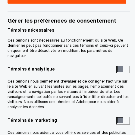
professionnel si vous avez des questions ou êtes
incertains à l'égard de vos droits et obligations.
Gérer les préférences de consentement
Title
Date
Témoins nécessaires
Ces témoins sont nécessaires au fonctionnement du site Web. Ce
dernier ne peut pas fonctionner sans ces témoins et ceux-ci peuvent
Ordonnance d’approbation et de
2026-
uniquement être désactivés en modifiant les paramètres du
dévolution inversée (Transaction
06-02
navigateur.
Gestion PHD Inc.) (PDF)
Témoins d’analytique
Ordonnance d’approbation et de
2026-
Ces témoins nous permettent d’évaluer et de consigner l’activité sur
dévolution (Transaction Savoura) (PDF)
06-02
le site Web en suivant les visites sur les pages, l’emplacement des
visiteurs et la navigation par les visiteurs à l’intérieur du site. Les
renseignements collectés ne servent pas à ’identifier directement les
visiteurs. Nous utilisons ces témoins et Adobe pour nous aider à
Requête pour l’émission d’une
2026-
analyser les données.
ordonnance d’approbation et de
05-28
dévolution ainsi que d’une ordonnance
Témoins de marketing
d’approbation et de dévolution
inversée (PDF)
Ces témoins nous aident à vous offrir des services et des publicités