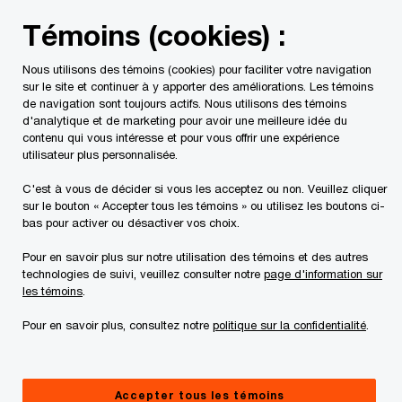
Skip
Skip
Témoins (cookies) :
to
to
content
footer
Nous utilisons des témoins (cookies) pour faciliter votre navigation
PwC Canada
Services
Mandats d'insolvabilité en cours
sur le site et continuer à y apporter des améliorations. Les témoins
de navigation sont toujours actifs. Nous utilisons des témoins
d'analytique et de marketing pour avoir une meilleure idée du
Requêtes à la Cour et
contenu qui vous intéresse et pour vous offrir une expérience
utilisateur plus personnalisée.
ordonnances
C'est à vous de décider si vous les acceptez ou non. Veuillez cliquer
sur le bouton « Accepter tous les témoins » ou utilisez les boutons ci-
bas pour activer ou désactiver vos choix.
Pour en savoir plus sur notre utilisation des témoins et des autres
technologies de suivi, veuillez consulter notre
page d'information sur
les témoins
.
Ce site Internet ne vise qu'à fournir des
Pour en savoir plus, consultez notre
politique sur la confidentialité
.
informations d'ordre général à l'égard de la
débitrice. Nous vous suggérons de consulter un
Accepter tous les témoins