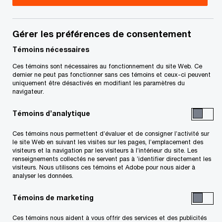
Gérer les préférences de consentement
Requêtes à la Cour et ordonnances
Témoins nécessaires
Ces témoins sont nécessaires au fonctionnement du site Web. Ce
Avis aux créanciers
dernier ne peut pas fonctionner sans ces témoins et ceux-ci peuvent
uniquement être désactivés en modifiant les paramètres du
navigateur.
Témoins d’analytique
Mise sous séquestre
Ces témoins nous permettent d’évaluer et de consigner l’activité sur
Dernière mise à jour de la page : le 22 mai 2026
le site Web en suivant les visites sur les pages, l’emplacement des
visiteurs et la navigation par les visiteurs à l’intérieur du site. Les
renseignements collectés ne servent pas à ’identifier directement les
visiteurs. Nous utilisons ces témoins et Adobe pour nous aider à
Ce site Internet ne vise qu'à fournir des
analyser les données.
informations d'ordre général à l'égard de la
Témoins de marketing
débitrice. Nous vous suggérons de consulter un
professionnel si vous avez des questions ou êtes
Ces témoins nous aident à vous offrir des services et des publicités