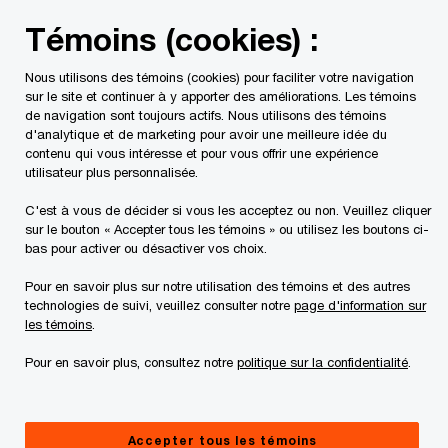
Skip
Skip
Témoins (cookies) :
to
to
content
footer
Nous utilisons des témoins (cookies) pour faciliter votre navigation
PwC Canada
Services
Mandats d'insolvabilité en cours
sur le site et continuer à y apporter des améliorations. Les témoins
de navigation sont toujours actifs. Nous utilisons des témoins
d'analytique et de marketing pour avoir une meilleure idée du
Admin 66 Inc.
contenu qui vous intéresse et pour vous offrir une expérience
utilisateur plus personnalisée.
C'est à vous de décider si vous les acceptez ou non. Veuillez cliquer
sur le bouton « Accepter tous les témoins » ou utilisez les boutons ci-
bas pour activer ou désactiver vos choix.
Pour en savoir plus sur notre utilisation des témoins et des autres
Documents
technologies de suivi, veuillez consulter notre
page d'information sur
les témoins
.
Pour en savoir plus, consultez notre
politique sur la confidentialité
.
Rapports du séquestre
Accepter tous les témoins
Processus de réclamation