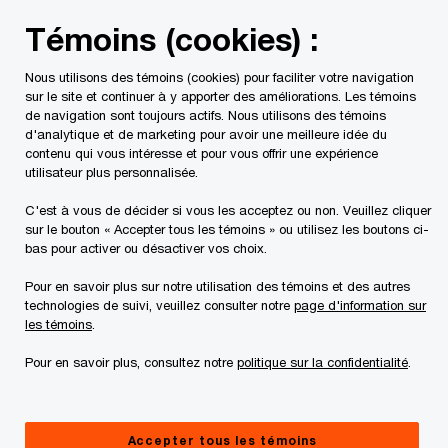
Skip
Skip
Témoins (cookies) :
to
to
content
footer
Nous utilisons des témoins (cookies) pour faciliter votre navigation
PwC Canada
Services
Transactions
Services de juri
sur le site et continuer à y apporter des améliorations. Les témoins
de navigation sont toujours actifs. Nous utilisons des témoins
d'analytique et de marketing pour avoir une meilleure idée du
contenu qui vous intéresse et pour vous offrir une expérience
utilisateur plus personnalisée.
Solutions
C'est à vous de décider si vous les acceptez ou non. Veuillez cliquer
technologiques en
sur le bouton « Accepter tous les témoins » ou utilisez les boutons ci-
bas pour activer ou désactiver vos choix.
juricomptabilité et
Pour en savoir plus sur notre utilisation des témoins et des autres
technologies de suivi, veuillez consulter notre
page d'information sur
administration de la
les témoins
.
preuve électronique
Pour en savoir plus, consultez notre
politique sur la confidentialité
.
Vos renseignements travaillent pour
Accepter tous les témoins