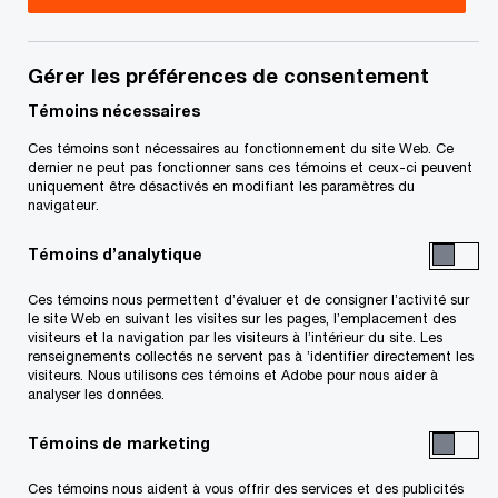
vous
Gérer les préférences de consentement
Les menaces pour les entreprises s’accentuent et
Témoins nécessaires
leur l’incidence sur l’image de marque et les
Ces témoins sont nécessaires au fonctionnement du site Web. Ce
bénéfices est bien réelle. Il n’y a qu’à penser à la
dernier ne peut pas fonctionner sans ces témoins et ceux-ci peuvent
fraude, à la corruption, aux vols par les employés
uniquement être désactivés en modifiant les paramètres du
navigateur.
et aux litiges portant sur la propriété intellectuelle.
Notre équipe de spécialistes du numérique et de
Témoins d’analytique
l’enquête en juricomptabilité peut vous aider à
Ces témoins nous permettent d’évaluer et de consigner l’activité sur
agir de manière proactive pour éviter ces écueils
le site Web en suivant les visites sur les pages, l’emplacement des
visiteurs et la navigation par les visiteurs à l’intérieur du site. Les
et vous permettre de prendre des décisions
renseignements collectés ne servent pas à ’identifier directement les
visiteurs. Nous utilisons ces témoins et Adobe pour nous aider à
éclairées, que ce soit lors d’un conseil
analyser les données.
d’administration ou au tribunal.
Témoins de marketing
Ces témoins nous aident à vous offrir des services et des publicités