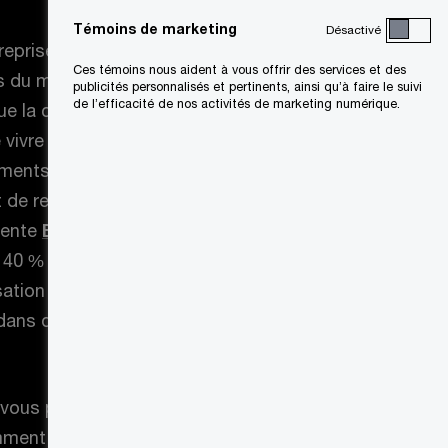
Témoins de marketing
Désactivé
treprise au Canada s’entendent pour
Ces témoins nous aident à vous offrir des services et des
s du marché attribuables aux clients
publicités personnalisés et pertinents, ainsi qu’à faire le suivi
de l’efficacité de nos activités de marketing numérique.
que la capacité d’adaptation des
 vivre un cycle sans fin de révision
ements et de transformations, les
 de rester pertinentes et rentables.
écente
Enquête mondiale auprès
, 40 % des dirigeants interrogés
sation ne sera plus
ns dix ans si elle continue sur la
i vous placez vos clients au cœur de
ment les expériences et les