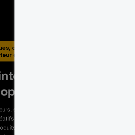
es, de produits,
ateur et d’expériences client
interactions
 optimisées
urs, spécialistes de l’expérience
réatifs définissent des marques,
duits numériques, facilitent les