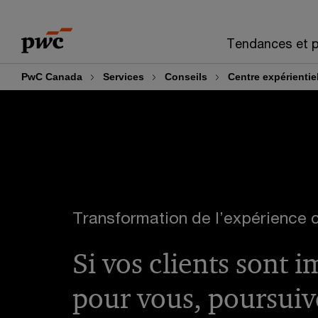
Skip
Skip
to
to
Tendances et p
content
footer
PwC Canada
Services
Conseils
Centre expérienti
Transformation de l’expérience c
Si vos clients sont 
pour vous, poursuiv