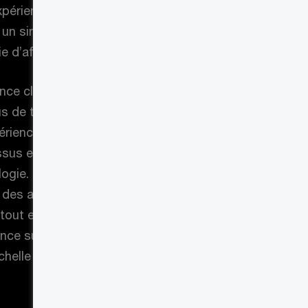
expérience client n’est pas une
 un simple atout – elle est
e d’affaires. Et vice versa.
ience client comme le moteur du
s de transformation crée, dans
riences clients conviviales
us et les activités d’affaires et
ogie. Quel que soit le canal, si on
 des activités, on répond à leurs
 tout en produisant un alignement
ence sur le marché et une
chelle de l’entreprise.