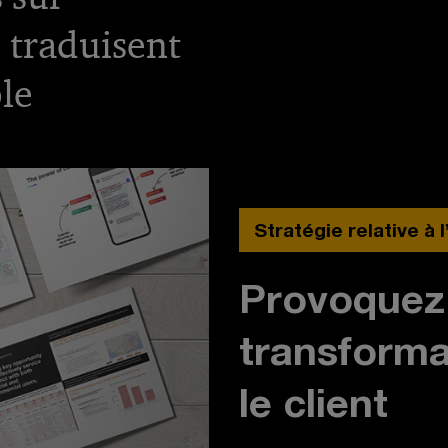
e traduisent
le
Stratégie relative à 
Provoquez
transforma
le client