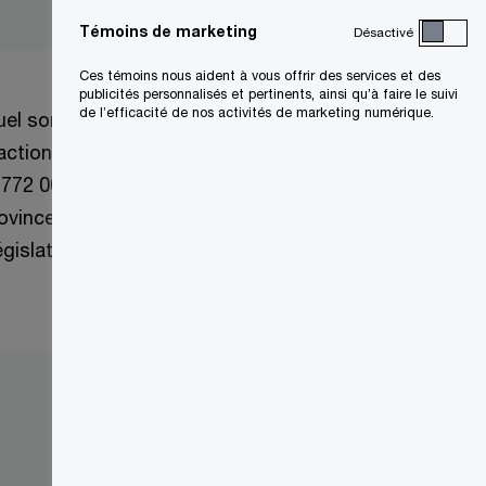
Témoins de marketing
Désactivé
Ces témoins nous aident à vous offrir des services et des
publicités personnalisés et pertinents, ainsi qu’à faire le suivi
de l’efficacité de nos activités de marketing numérique.
quel sont soumises
 actionnaires ou
 772 000 clients à
rovince de
gislatives,