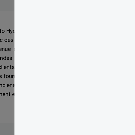
to Hydro, mis en
ec des
venue lourde et
andes
lients. Les
es fournisseurs
 anciens systèmes,
ment entrepris un