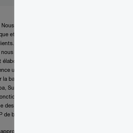
C. Nous avons
que et la
ients. Tout
, nous avons
t élaboré une
nce utilisateur,
r la base du
iba, Success
fonctions
e des meilleures
P de base.
 approche de