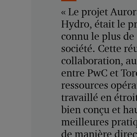
« Le projet Auro
Hydro, était le p
connu le plus de 
société. Cette ré
collaboration, au
entre PwC et Tor
ressources opérat
travaillé en étro
bien conçu et ha
meilleures pratiq
de manière directe