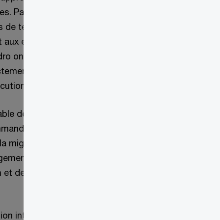
mes. Parallèlement
s de test
t aux exigences,
dro ont été
ctement à l’équipe
cution du projet.
able de la gestion
ommandation de
 la migration des
ngement
 et de la gestion
ion intégrée de