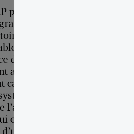
AP pour Toronto
programmes ayant
toire de la
able à la solide
rce du partenariat
nt assigné des
t calibre qui ont
 système robuste,
 l’avant les
ui ont participé
t d’une