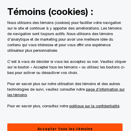
Skip
Skip
Témoins (cookies) :
to
to
content
footer
Nous utilisons des témoins (cookies) pour faciliter votre navigation
PwC Canada
Services
Intelligence artificielle
La conf
sur le site et continuer à y apporter des améliorations. Les témoins
de navigation sont toujours actifs. Nous utilisons des témoins
d'analytique et de marketing pour avoir une meilleure idée du
contenu qui vous intéresse et pour vous offrir une expérience
utilisateur plus personnalisée.
C'est à vous de décider si vous les acceptez ou non. Veuillez cliquer
sur le bouton « Accepter tous les témoins » ou utilisez les boutons ci-
bas pour activer ou désactiver vos choix.
Pour en savoir plus sur notre utilisation des témoins et des autres
technologies de suivi, veuillez consulter notre
page d'information sur
La confiance à l’ère de l’IA
les témoins
.
Développez la confiance envers l’IA pour avancer
Pour en savoir plus, consultez notre
politique sur la confidentialité
.
plus vite en toute sécurité
Accepter tous les témoins