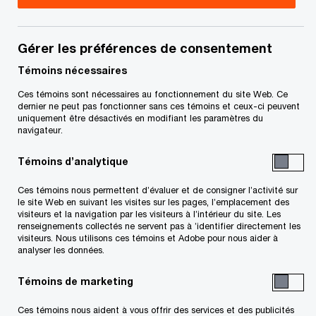
L’intelligence artificielle (IA) transforme les
entreprises en catalysant la prise de décisions
Gérer les préférences de consentement
plus judicieuses, en automatisant les tâches
Témoins nécessaires
complexes et en libérant de nouvelles sources de
valeur et d’innovation à une vitesse et une échelle
Ces témoins sont nécessaires au fonctionnement du site Web. Ce
dernier ne peut pas fonctionner sans ces témoins et ceux-ci peuvent
sans précédent. Or, à mesure que les
uniquement être désactivés en modifiant les paramètres du
navigateur.
organisations déploient des systèmes d’IA de
plus en plus puissants, les risques deviennent
Témoins d’analytique
plus complexes, plus multidimensionnels et plus
Ces témoins nous permettent d’évaluer et de consigner l’activité sur
difficiles à gérer.
le site Web en suivant les visites sur les pages, l’emplacement des
visiteurs et la navigation par les visiteurs à l’intérieur du site. Les
renseignements collectés ne servent pas à ’identifier directement les
visiteurs. Nous utilisons ces témoins et Adobe pour nous aider à
Il n’est plus possible de reculer. L’essentiel à
analyser les données.
présent est d’élaborer et de mettre en œuvre une
Témoins de marketing
stratégie axée sur l’adoption de la transformation
propulsée par l’IA tout en protégeant la valeur, en
Ces témoins nous aident à vous offrir des services et des publicités