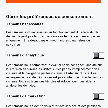
Communiqué de presse
juin 23, 2026
Gérer les préférences de consentement
Le volume des transactions de fusions et
Témoins nécessaires
acquisitions au Canada est demeuré
Ces témoins sont nécessaires au fonctionnement du site Web. Ce
dernier ne peut pas fonctionner sans ces témoins et ceux-ci peuvent
relativement stable au premier semestre 2026,
uniquement être désactivés en modifiant les paramètres du
avec 658 opérations annoncées au premier
navigateur.
trimestre et une activité globale restant
Témoins d’analytique
généralement cohérente avec les trimestres
Ces témoins nous permettent d’évaluer et de consigner l’activité sur
précédents, malgré quelques fluctuations au
le site Web en suivant les visites sur les pages, l’emplacement des
visiteurs et la navigation par les visiteurs à l’intérieur du site. Les
deuxième trimestre.
renseignements collectés ne servent pas à ’identifier directement les
visiteurs. Nous utilisons ces témoins et Adobe pour nous aider à
analyser les données.
La valeur totale des transactions s’est établie
à 64 milliards de dollars au premier trimestre
Témoins de marketing
2026, en recul par rapport à la moyenne
Ces témoins nous aident à vous offrir des services et des publicités