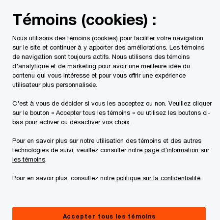
Skip
Skip
Témoins (cookies) :
to
to
content
footer
Nous utilisons des témoins (cookies) pour faciliter votre navigation
PwC Canada
Centre de presse
Bilan semestriel 2026 de
sur le site et continuer à y apporter des améliorations. Les témoins
de navigation sont toujours actifs. Nous utilisons des témoins
d'analytique et de marketing pour avoir une meilleure idée du
Les acteurs canadiens des
contenu qui vous intéresse et pour vous offrir une expérience
utilisateur plus personnalisée.
fusions et acquisitions misent
C'est à vous de décider si vous les acceptez ou non. Veuillez cliquer
sur l’envergure et la réinvention
sur le bouton « Accepter tous les témoins » ou utilisez les boutons ci-
bas pour activer ou désactiver vos choix.
dans un contexte d’instabilité
Pour en savoir plus sur notre utilisation des témoins et des autres
mondiale : Bilan semestriel
technologies de suivi, veuillez consulter notre
page d'information sur
les témoins
.
2026 des fusions et acquisitions
Pour en savoir plus, consultez notre
politique sur la confidentialité
.
de PwC
Accepter tous les témoins