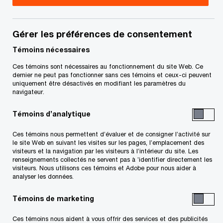
Gérer les préférences de consentement
Témoins nécessaires
Pour la troisième année consécutive, notre
Ces témoins sont nécessaires au fonctionnement du site Web. Ce
dernier ne peut pas fonctionner sans ces témoins et ceux-ci peuvent
enquête annuelle auprès des acteurs du secteur
uniquement être désactivés en modifiant les paramètres du
immobilier canadien place Vancouver au premier
navigateur.
rang des marchés à surveiller au Canada. Les
Témoins d’analytique
investisseurs et les promoteurs sont optimistes
Ces témoins nous permettent d’évaluer et de consigner l’activité sur
compte tenu des perspectives économiques
le site Web en suivant les visites sur les pages, l’emplacement des
solides de Vancouver, de la reprise de
visiteurs et la navigation par les visiteurs à l’intérieur du site. Les
renseignements collectés ne servent pas à ’identifier directement les
l’immigration et de l’abondance des capitaux.
visiteurs. Nous utilisons ces témoins et Adobe pour nous aider à
analyser les données.
Mais les défis liés à la force du marché–tels que
la hausse des coûts et la concurrence féroce
Témoins de marketing
pour les transactions–obligent le secteur
Ces témoins nous aident à vous offrir des services et des publicités