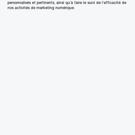
immobilier à explorer des moyens de gérer les
personnalisés et pertinents, ainsi qu’à faire le suivi de l’efficacité de
nos activités de marketing numérique.
risques tout en continuant à stimuler la
croissance.