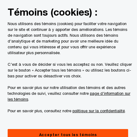
Skip
Skip
Témoins (cookies) :
to
to
content
footer
Nous utilisons des témoins (cookies) pour faciliter votre navigation
PwC Canada
Secteurs d'activité
Immobilier
Tendance
sur le site et continuer à y apporter des améliorations. Les témoins
de navigation sont toujours actifs. Nous utilisons des témoins
d'analytique et de marketing pour avoir une meilleure idée du
Comment les acteurs de
contenu qui vous intéresse et pour vous offrir une expérience
utilisateur plus personnalisée.
l’immobilier à
C'est à vous de décider si vous les acceptez ou non. Veuillez cliquer
sur le bouton « Accepter tous les témoins » ou utilisez les boutons ci-
Vancouver peuvent-ils
bas pour activer ou désactiver vos choix.
Pour en savoir plus sur notre utilisation des témoins et des autres
stimuler la croissance
technologies de suivi, veuillez consulter notre
page d'information sur
les témoins
.
sur le premier marché à
Pour en savoir plus, consultez notre
politique sur la confidentialité
.
surveiller au Canada ?
Accepter tous les témoins