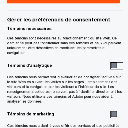
Merci de visiter ce site créé spécifiquement pour
Gérer les préférences de consentement
les membres des familles des professionnels de
Témoins nécessaires
PwC.
Ces témoins sont nécessaires au fonctionnement du site Web. Ce
dernier ne peut pas fonctionner sans ces témoins et ceux-ci peuvent
uniquement être désactivés en modifiant les paramètres du
L’indépendance est un élément fondamental dans
navigateur.
le rôle de chacun chez PwC et elle a une incidence
Témoins d’analytique
sur les décisions financières prises, y compris par
les membres de la famille.
Ces témoins nous permettent d’évaluer et de consigner l’activité sur
le site Web en suivant les visites sur les pages, l’emplacement des
visiteurs et la navigation par les visiteurs à l’intérieur du site. Les
renseignements collectés ne servent pas à ’identifier directement les
Nous sommes conscients que les règles que
visiteurs. Nous utilisons ces témoins et Adobe pour nous aider à
analyser les données.
nous devons suivre ne sont pas toujours faciles à
comprendre. Ce site a pour but de vous aider à
Témoins de marketing
comprendre ce que signifie être lié à quelqu’un qui
Ces témoins nous aident à vous offrir des services et des publicités