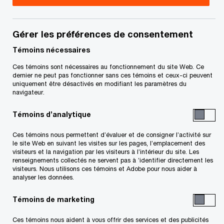
discute de sa relation significative et durable avec
le cabinet et explique pourquoi il est formidable
d’être de retour chez PwC Canada.
Gérer les préférences de consentement
Témoins nécessaires
Bienvenue, Ester!
Ces témoins sont nécessaires au fonctionnement du site Web. Ce
dernier ne peut pas fonctionner sans ces témoins et ceux-ci peuvent
uniquement être désactivés en modifiant les paramètres du
Vous avez consacré beaucoup de temps à
navigateur.
bâtir votre carrière chez PwC Canada.
Comment se sent-on quand on est de retour?
Témoins d’analytique
Chez PwC, je me sens chez moi, et c’est
Ces témoins nous permettent d’évaluer et de consigner l’activité sur
le site Web en suivant les visites sur les pages, l’emplacement des
formidable d’être de retour ici. Je travaille chez
visiteurs et la navigation par les visiteurs à l’intérieur du site. Les
renseignements collectés ne servent pas à ’identifier directement les
PwC Canada depuis juillet 2018, et l’an dernier, un
visiteurs. Nous utilisons ces témoins et Adobe pour nous aider à
analyser les données.
cabinet concurrent m’a offert une excellente
occasion que j’ai décidé d’accepter. Pendant mon
Témoins de marketing
passage, j’ai pu travailler avec une équipe et des
Ces témoins nous aident à vous offrir des services et des publicités