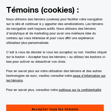
Skip
Skip
Témoins (cookies) :
to
to
content
footer
Nous utilisons des témoins (cookies) pour faciliter votre navigation
PwC Canada
À propos de PwC
Alumni de PwC Canada
sur le site et continuer à y apporter des améliorations. Les témoins
de navigation sont toujours actifs. Nous utilisons des témoins
d'analytique et de marketing pour avoir une meilleure idée du
Alumni Boomerang :
contenu qui vous intéresse et pour vous offrir une expérience
utilisateur plus personnalisée.
Voici Ester Molina
C'est à vous de décider si vous les acceptez ou non. Veuillez cliquer
sur le bouton « Accepter tous les témoins » ou utilisez les boutons ci-
bas pour activer ou désactiver vos choix.
Pour en savoir plus sur notre utilisation des témoins et des autres
Pour notre série Boomrang sous les projecteurs,
technologies de suivi, veuillez consulter notre
page d'information sur
les témoins
.
nous avons rencontré Ester Molina, qui est
retournée chez PwC Canada en janvier 2023 après
Pour en savoir plus, consultez notre
politique sur la confidentialité
.
son départ en août 2022. Ester a commencé sa
carrière chez PwC Brésil avant de se joindre à PwC
États-Unis, puis à PwC Canada en 2018. Ester
Accepter tous les témoins