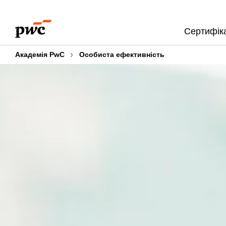
Skip
Skip
to
to
Сертифіка
content
footer
Академія PwC
Особиста ефективність