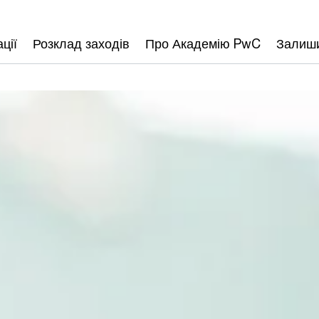
ції
Розклад заходів
Про Академію PwC
Залиши