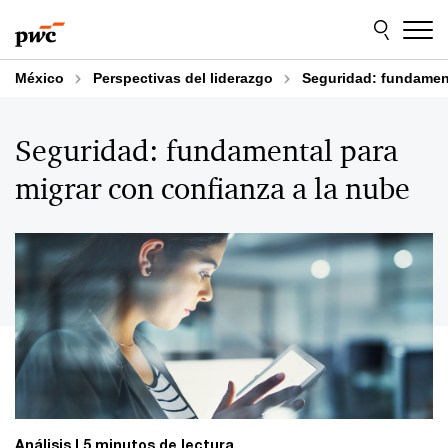
Skip
Skip
to
to
content
footer
México
Perspectivas del liderazgo
Seguridad: fundament
Seguridad: fundamental para
migrar con confianza a la nube
Análisis
5 minutos de lectura