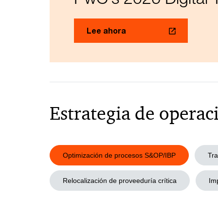
Lee ahora
Estrategia de operac
Optimización de procesos S&OP/IBP
Tra
Relocalización de proveeduría crítica
Imp