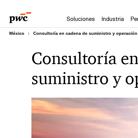
Skip
Skip
to
to
Soluciones
Industria
Pe
content
footer
México
Consultoría en cadena de suministro y operación
Consultoría e
suministro y o