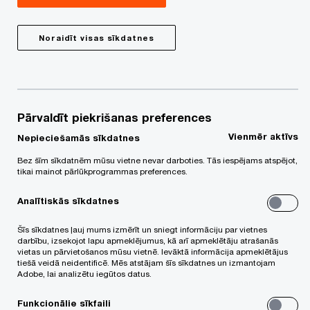
Irēna Arbidāne
Direktore, Personāla un organizāciju pārveides
Noraidīt visas sīkdatnes
pakalpojumu vadītāja Baltijā, PwC Latvia
E-pasts
Vita Sakne
Pārvaldīt piekrišanas preferences
Direktore, Nodokļu konsultāciju nodaļa, PwC
Vienmēr aktīvs
Nepieciešamās sīkdatnes
Latvia
Bez šīm sīkdatnēm mūsu vietne nevar darboties. Tās iespējams atspējot,
E-pasts
tikai mainot pārlūkprogrammas preferences.
Viktorija Volta
Analītiskās sīkdatnes
Projektu vadītāja, Nodokļu konsultāciju nodaļa,
Šīs sīkdatnes ļauj mums izmērīt un sniegt informāciju par vietnes
PwC Latvia
darbību, izsekojot lapu apmeklējumus, kā arī apmeklētāju atrašanās
vietas un pārvietošanos mūsu vietnē. Ievāktā informācija apmeklētājus
E-pasts
tiešā veidā neidentificē. Mēs atstājam šīs sīkdatnes un izmantojam
Adobe, lai analizētu iegūtos datus.
Funkcionālie sīkfaili