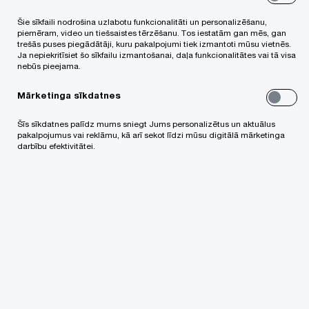
2025. gadā tiek apsvērti būtiski grozījumi
Šie sīkfaili nodrošina uzlabotu funkcionalitāti un personalizēšanu,
piemēram, video un tiešsaistes tērzēšanu. Tos iestatām gan mēs, gan
Uzņēmumu ienākuma nodokļa (UIN) likumā, kas
trešās puses piegādātāji, kuru pakalpojumi tiek izmantoti mūsu vietnēs.
Ja nepiekritīsiet šo sīkfailu izmantošanai, daļa funkcionalitātes vai tā visa
maina procentu maksājumu ierobežojumu
nebūs pieejama.
piemērošanu un paplašina izņēmumu loku. Šīs
Mārketinga sīkdatnes
izmaiņas ir nozīmīgas kapitāla intensīvām
nozarēm un uzņēmumiem, kas izmanto
Šīs sīkdatnes palīdz mums sniegt Jums personalizētus un aktuālus
pakalpojumus vai reklāmu, kā arī sekot līdzi mūsu digitālā mārketinga
alternatīvus finansējuma avotus. Plānots, ka
darbību efektivitātei.
grozījumi stasies spēkā ar 2026. gada 1. janvāri.
Iepriekšējā situācija