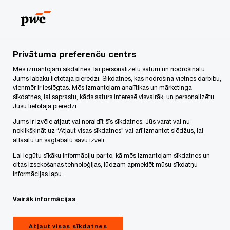
Skip
Skip
to
to
content
footer
PwC Latvija
Jaunumi
UIN likuma grozījumi
Privātuma preferenču centrs
Mēs izmantojam sīkdatnes, lai personalizētu saturu un nodrošinātu
UIN likuma grozījumi: jaunas
Jums labāku lietotāja pieredzi. Sīkdatnes, kas nodrošina vietnes darbību,
vienmēr ir ieslēgtas. Mēs izmantojam analītikas un mārketinga
iespējas un izaicinājumi Latvijas
sīkdatnes, lai saprastu, kāds saturs interesē visvairāk, un personalizētu
Jūsu lietotāja pieredzi.
uzņēmumiem
Jums ir izvēle atļaut vai noraidīt šīs sīkdatnes. Jūs varat vai nu
noklikšķināt uz “Atļaut visas sīkdatnes” vai arī izmantot slēdžus, lai
atlasītu un saglabātu savu izvēli.
Lai iegūtu sīkāku informāciju par to, kā mēs izmantojam sīkdatnes un
Insight
5 minute read
Oktobris 16, 2025
citas izsekošanas tehnoloģijas, lūdzam apmeklēt mūsu sīkdatņu
informācijas lapu.
Share
Vairāk informācijas
Atļaut visas sīkdatnes