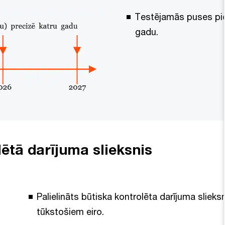
Testējamās puses pie
gadu.
lētā darījuma slieksnis
Palielināts būtiska kontrolēta darījuma sliek
tūkstošiem eiro.