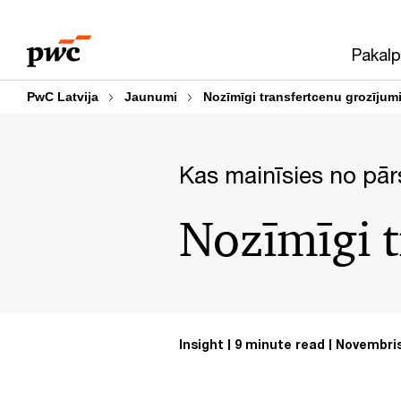
Skip
Skip
to
to
Pakalp
content
footer
PwC Latvija
Jaunumi
Nozīmīgi transfertcenu grozījum
Kas mainīsies no pār
Nozīmīgi t
Insight
9 minute read
Novembris