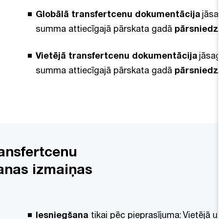
Globālā transfertcenu dokumentācija
jāsa
summa attiecīgajā pārskata gadā
pārsniedz
Vietējā transfertcenu dokumentācija
jāsag
summa attiecīgajā pārskata gadā
pārsniedz
ransfertcenu
anas izmaiņas
Iesniegšana
tikai pēc pieprasījuma: Vietējā 