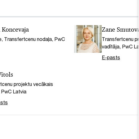
a Koncevaja
Zane Smutov
e, Transfertcenu nodaļa, PwC
Transfertcenu p
vadītāja, PwC La
E-pasts
ītols
tcenu projektu vecākais
, PwC Latvia
sts