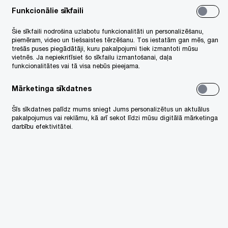
Funkcionālie sīkfaili
, kas piemērojami
Šie sīkfaili nodrošina uzlabotu funkcionalitāti un personalizēšanu,
piemēram, video un tiešsaistes tērzēšanu. Tos iestatām gan mēs, gan
trešās puses piegādātāji, kuru pakalpojumi tiek izmantoti mūsu
sātājiem un
vietnēs. Ja nepiekritīsiet šo sīkfailu izmantošanai, daļa
funkcionalitātes vai tā visa nebūs pieejama.
Mārketinga sīkdatnes
Šīs sīkdatnes palīdz mums sniegt Jums personalizētus un aktuālus
pakalpojumus vai reklāmu, kā arī sekot līdzi mūsu digitālā mārketinga
darbību efektivitātei.