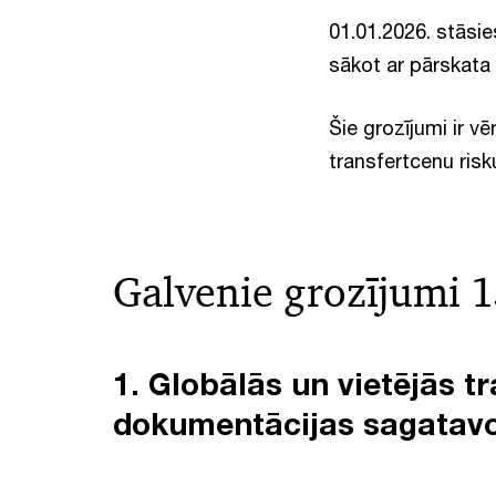
01.01.2026. stāsi
sākot ar pārskata
Šie grozījumi ir 
transfertcenu risku
Galvenie grozījumi 1
1. Globālās un vietējās t
dokumentācijas sagatav