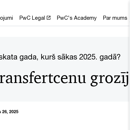
ojumi
PwC Legal
PwC's Academy
Par mums
i
skata gada, kurš sākas 2025. gadā?
ransfertcenu grozī
 26, 2025