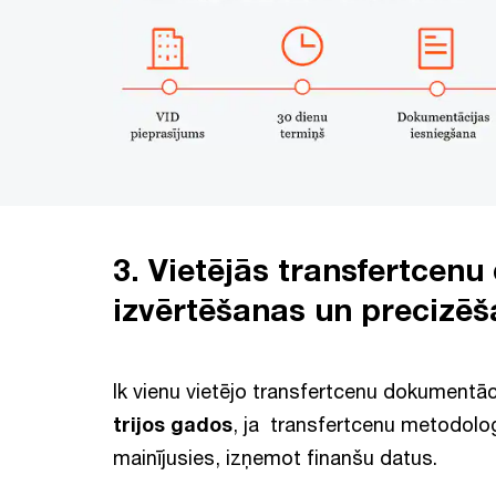
3. Vietējās transfertcen
izvērtēšanas un precizē
Ik vienu vietējo transfertcenu dokumentāc
trijos gados
, ja transfertcenu metodoloģ
mainījusies, izņemot finanšu datus.