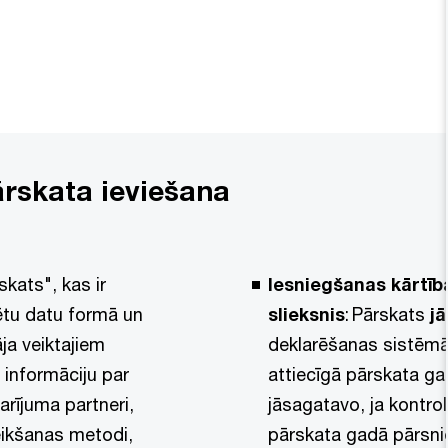
ārskata ieviešana
kats", kas ir
Iesniegšanas kārtīb
ētu datu formā un
slieksnis
: Pārskats
j
ja veiktajiem
deklarēšanas sistēmā
 informāciju par
attiecīgā pārskata g
arījuma partneri,
jāsagatavo, ja kontro
eikšanas metodi,
pārskata gadā pārsni