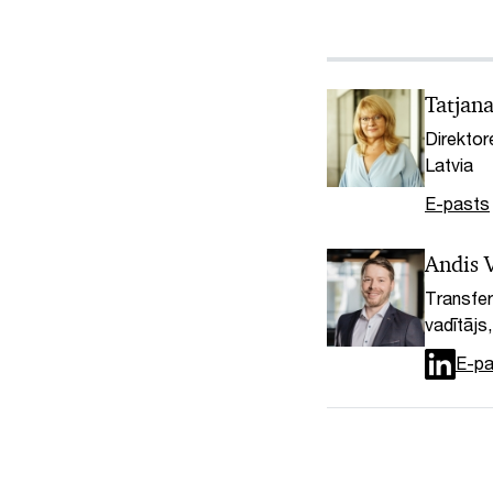
Tatjan
Direktor
Latvia
E-pasts
Andis V
Transfer
vadītājs
E-pa