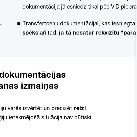
dokumentācija jāiesniedz tikai pēc VID pie
Transfertcenu dokumentācijai, kas iesniegta
spēks
arī tad,
ja tā nesatur rekvizītu "par
u dokumentācijas
šanas izmaiņas
iju varēs izvērtēt un precizēt
reizi
iju ietekmējošā situācija nav būtiski