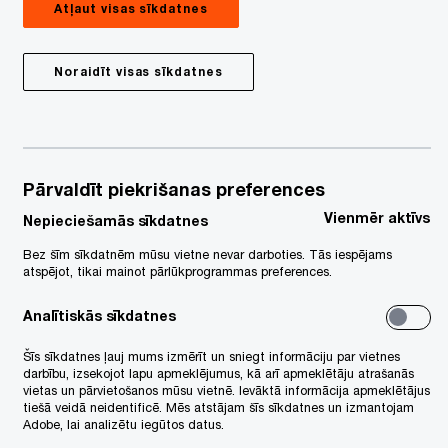
Atļaut visas sīkdatnes
Noraidīt visas sīkdatnes
a
rojektu vecākā
tvia
Pārvaldīt piekrišanas preferences
Vienmēr aktīvs
Nepieciešamās sīkdatnes
Bez šīm sīkdatnēm mūsu vietne nevar darboties. Tās iespējams
atspējot, tikai mainot pārlūkprogrammas preferences.
Analītiskās sīkdatnes
Šīs sīkdatnes ļauj mums izmērīt un sniegt informāciju par vietnes
darbību, izsekojot lapu apmeklējumus, kā arī apmeklētāju atrašanās
vietas un pārvietošanos mūsu vietnē. Ievāktā informācija apmeklētājus
tiešā veidā neidentificē. Mēs atstājam šīs sīkdatnes un izmantojam
Adobe, lai analizētu iegūtos datus.