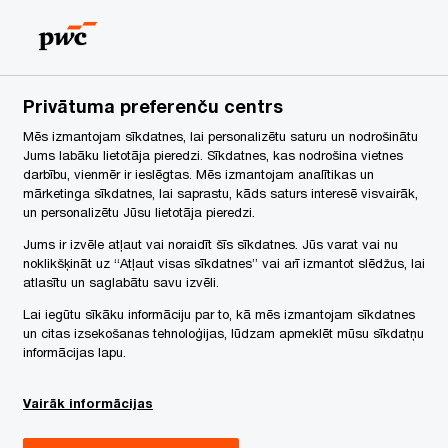
Latvia
LV
Search
Karjera
Privātuma preferenču centrs
Mēs izmantojam sīkdatnes, lai personalizētu saturu un nodrošinātu
Jums labāku lietotāja pieredzi. Sīkdatnes, kas nodrošina vietnes
darbību, vienmēr ir ieslēgtas. Mēs izmantojam analītikas un
mārketinga sīkdatnes, lai saprastu, kāds saturs interesē visvairāk,
un personalizētu Jūsu lietotāja pieredzi.
jumi
Jums ir izvēle atļaut vai noraidīt šīs sīkdatnes. Jūs varat vai nu
noklikšķināt uz “Atļaut visas sīkdatnes” vai arī izmantot slēdžus, lai
atlasītu un saglabātu savu izvēli.
Lai iegūtu sīkāku informāciju par to, kā mēs izmantojam sīkdatnes
un citas izsekošanas tehnoloģijas, lūdzam apmeklēt mūsu sīkdatņu
informācijas lapu.
Share
Vairāk informācijas