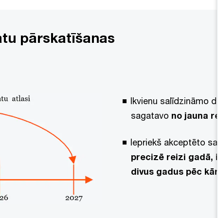
atu pārskatīšanas
Ikvienu salīdzināmo d
sagatavo
no jauna re
Iepriekš akceptēto sa
precizē reizi gadā, 
divus gadus pēc kār