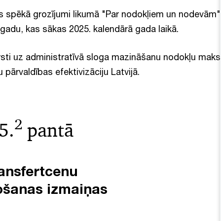
es spēkā grozījumi likumā "Par nodokļiem un nodevām"
 gadu, kas sākas 2025. kalendārā gada laikā.
vērsti uz administratīvā sloga mazināšanu nodokļu mak
 pārvaldības efektivizāciju Latvijā.
2
5.
pantā
ransfertcenu
ošanas izmaiņas