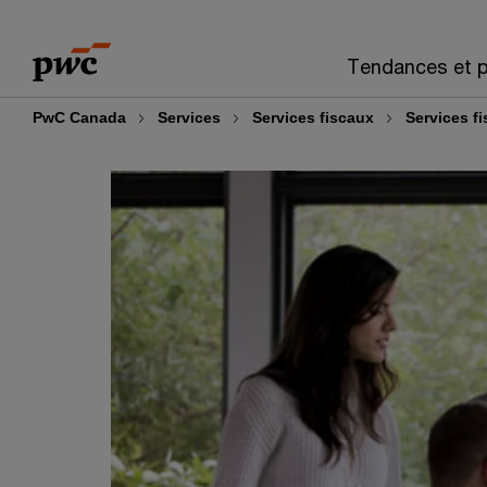
Skip
Skip
to
to
Tendances et p
content
footer
PwC Canada
Services
Services fiscaux
Services f