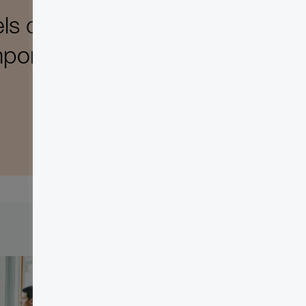
 de la résolution
mportants de nos