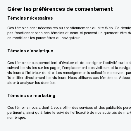
Gérer les préférences de consentement
Les taxes de vente sont des coûts déguisés. Que
Témoins nécessaires
vous vouliez que la taxe figure sur vos factures
Ces témoins sont nécessaires au fonctionnement du site Web. Ce dernie
ou que vous souhaitiez contrôler vos coûts, vous
pas fonctionner sans ces témoins et ceux-ci peuvent uniquement être d
avez besoin de conseil pour vous aider à gérer
en modifiant les paramètres du navigateur.
votre entreprise. Les obligations à l'égard des
Témoins d’analytique
taxes fédérale et provinciales comprennent la
Ces témoins nous permettent d’évaluer et de consigner l’activité sur le 
TPS, la TVH, la TVP et la TVQ.
suivant les visites sur les pages, l’emplacement des visiteurs et la naviga
visiteurs à l’intérieur du site. Les renseignements collectés ne servent pa
’identifier directement les visiteurs. Nous utilisons ces témoins et Adobe
Notre équipe nationale connaissant le secteur
aider à analyser les données.
d'activité et ayant de l'expérience auprès du
Témoins de marketing
gouvernement peut vous fournir des conseils
judicieux en matière de taxe de vente. Nos
Ces témoins nous aident à vous offrir des services et des publicités pers
pertinents, ainsi qu’à faire le suivi de l’efficacité de nos activités de ma
services comprennent :
numérique.