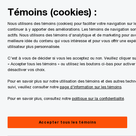
Skip
Skip
Témoins (cookies) :
to
to
content
footer
Nous utilisons des témoins (cookies) pour faciliter votre navigation sur le
PwC Canada
Services
Services fiscaux
Taxe de vent
continuer à y apporter des améliorations. Les témoins de navigation son
actifs. Nous utilisons des témoins d'analytique et de marketing pour av
meilleure idée du contenu qui vous intéresse et pour vous offrir une expé
Taxes de vente fédérale
utilisateur plus personnalisée.
et provinciales (TPS,
C'est à vous de décider si vous les acceptez ou non. Veuillez cliquer su
« Accepter tous les témoins » ou utilisez les boutons ci-bas pour activer
désactiver vos choix.
TVH, TVP, TVQ)
Pour en savoir plus sur notre utilisation des témoins et des autres tech
suivi, veuillez consulter notre
page d'information sur les témoins
.
Pour en savoir plus, consultez notre
politique sur la confidentialité
.
Accepter tous les témoins
Gérer les taxes de vente associées à
votre entreprise