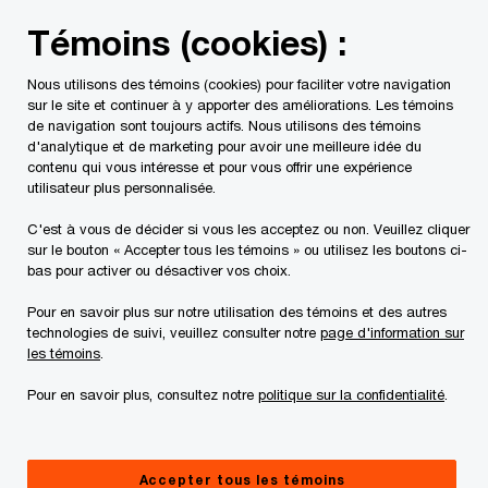
Skip
Skip
Témoins (cookies) :
to
to
content
footer
Nous utilisons des témoins (cookies) pour faciliter votre navigation
PwC Canada
Services
Services fiscaux
Publications 
sur le site et continuer à y apporter des améliorations. Les témoins
de navigation sont toujours actifs. Nous utilisons des témoins
d'analytique et de marketing pour avoir une meilleure idée du
Point de vue fiscal : Les
contenu qui vous intéresse et pour vous offrir une expérience
utilisateur plus personnalisée.
employeurs
C'est à vous de décider si vous les acceptez ou non. Veuillez cliquer
sur le bouton « Accepter tous les témoins » ou utilisez les boutons ci-
participants doivent
bas pour activer ou désactiver vos choix.
Pour en savoir plus sur notre utilisation des témoins et des autres
remettre la
technologies de suivi, veuillez consulter notre
page d'information sur
les témoins
.
TPS/TVH/TVQ perçue
Pour en savoir plus, consultez notre
politique sur la confidentialité
.
sur les fournitures
Accepter tous les témoins