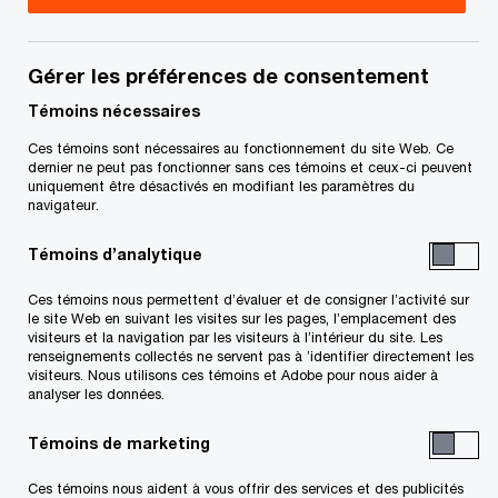
réputées auprès des
entités de gestion et
Gérer les préférences de consentement
Témoins nécessaires
des entités de gestion
Ces témoins sont nécessaires au fonctionnement du site Web. Ce
dernier ne peut pas fonctionner sans ces témoins et ceux-ci peuvent
principales ─ agissez
uniquement être désactivés en modifiant les paramètres du
navigateur.
maintenant!
Témoins d’analytique
Ces témoins nous permettent d’évaluer et de consigner l’activité sur
18 décembre, 2024
le site Web en suivant les visites sur les pages, l’emplacement des
visiteurs et la navigation par les visiteurs à l’intérieur du site. Les
renseignements collectés ne servent pas à ’identifier directement les
visiteurs. Nous utilisons ces témoins et Adobe pour nous aider à
analyser les données.
Numéro 2024-35F
Témoins de marketing
Ces témoins nous aident à vous offrir des services et des publicités
En bref