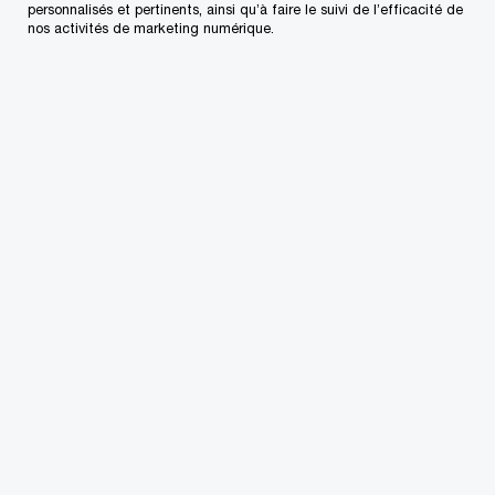
personnalisés et pertinents, ainsi qu’à faire le suivi de l’efficacité de
nos activités de marketing numérique.
Les employeurs participants dont l’année se
termine le 31 décembre doivent remettre la taxe
sur les produits et services/la taxe de vente
harmonisée (TPS/TVH) et la taxe de vente du
Québec (TVQ) sur les fournitures réputées
effectuées pour des entités de gestion et des
entités de gestion principales inscrites avec leur
déclaration de TPS/TVH et de TVQ de décembre.
À défaut de le faire, les entités de gestion
pourraient ne pas être admissibles aux
remboursements de TPS/TVH et de TVQ de 33 %.
Pour simplifier les obligations en matière de
conformité et éliminer le potentiel d’une double