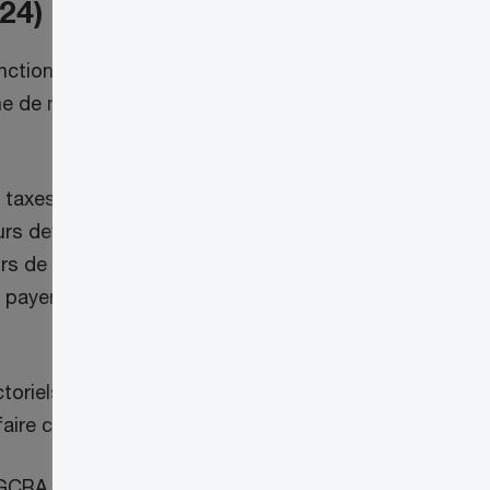
24)
onctionnalités du PCG. On y ajoutera entre
mme de mainlevée avant paiement (MAP) et
es et droits et facilite les
rs devront déposer leur propre garantie
rs de régler le montant du relevé mensuel
payer par l’entremise de leur courtier en
toriels désireux de tester leurs propres
re certifier leurs logiciels par la GCRA.
 GCRA :