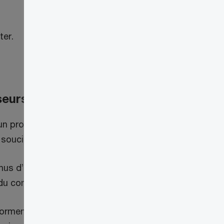
ter.
seurs
rer un processus de dédouanement sans
 souci.
enus d’avoir un compte dans le PCG, ce
 du commerce transfrontalier.
conforment au mandat de GCRA sans tarder;