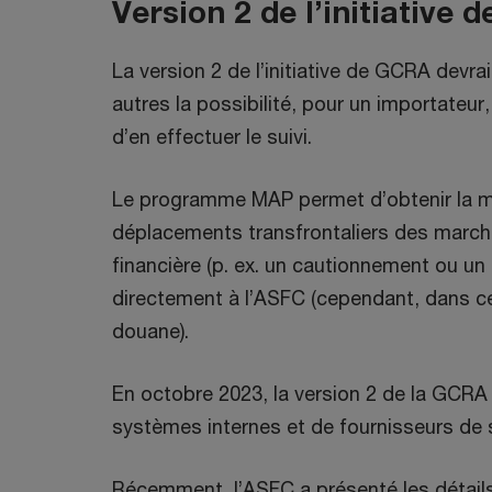
Version 2 de l’initiative
a
n
La version 2 de l’initiative de GCRA devra
s
autres la possibilité, pour un importate
u
d’en effectuer le suivi.
n
e
Le programme MAP permet d’obtenir la mai
n
déplacements transfrontaliers des marcha
o
financière (p. ex. un cautionnement ou u
u
directement à l’ASFC (cependant, dans cert
v
douane).
e
En octobre 2023, la version 2 de la GCRA 
l
systèmes internes et de fournisseurs de se
l
e
Récemment, l’ASFC a présenté les détails