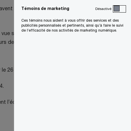
travent pas les échanges commerciaux
Témoins de marketing
Désactivé
Ces témoins nous aident à vous offrir des services et des
publicités personnalisés et pertinents, ainsi qu’à faire le suivi
de l’efficacité de nos activités de marketing numérique.
 vue soient pris en compte dans le
urs de donner leur rétroaction avant que
e 26 avril 2024;
4.
nt l’échéancier d’application de l’ASFC et