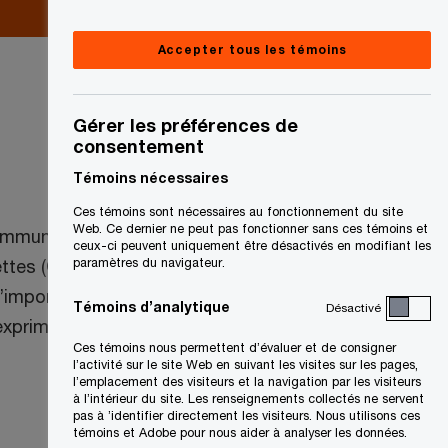
Accepter tous les témoins
Gérer les préférences de
consentement
Témoins nécessaires
Ces témoins sont nécessaires au fonctionnement du site
Web. Ce dernier ne peut pas fonctionner sans ces témoins et
communes du Canada a annoncé qu’il se
ceux-ci peuvent uniquement être désactivés en modifiant les
cettes (GCRA) de l’Agence des services
paramètres du navigateur.
l’importation de marchandises au
Témoins d’analytique
Désactivé
 exprimé des craintes au sujet de la GCRA.
Ces témoins nous permettent d’évaluer et de consigner
l’activité sur le site Web en suivant les visites sur les pages,
l’emplacement des visiteurs et la navigation par les visiteurs
à l’intérieur du site. Les renseignements collectés ne servent
pas à ’identifier directement les visiteurs. Nous utilisons ces
témoins et Adobe pour nous aider à analyser les données.