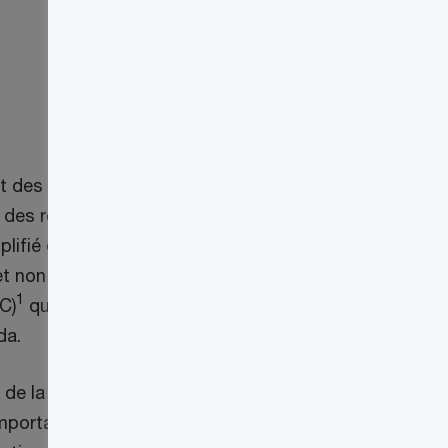
t des droits applicables aux
n des recettes qui sont actuellement en
plifié qui inclut des options de paiement
 et non résidentes du Canada qui
1
C)
qui traitent avec l’ASFC. Les
da.
t de la GCRA (PCG), un outil libre-service
mportateurs, les courtiers en douane et