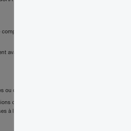
e comptable (le Système des douanes
t avant l’arrêt des systèmes et tout
s ou de s’inscrire au PCG.
5
ditions commerciales (SSMAEC)
et le
s à la frontière.