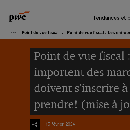
Skip
Skip
to
to
Tendances et p
content
footer
Point de vue fiscal
Point de vue fiscal : Les entre
Show
full
Point de vue fiscal 
breadcrumb
importent des mar
doivent s’inscrire 
prendre! (mise à jo
15 février, 2024