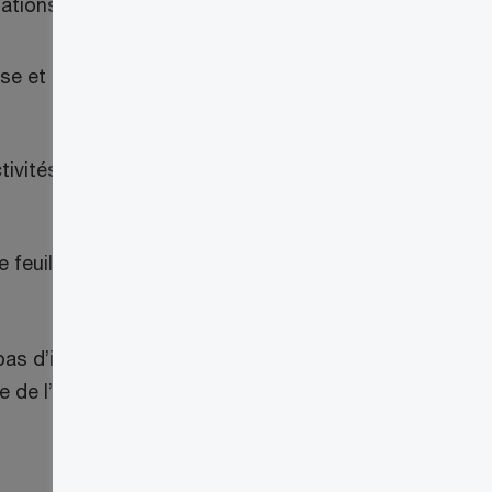
ations sont tenues :
ise et de choisir un gestionnaire de
ctivités d’importation commerciales de
feuille de travail pour colliger les
 pas d’incidence sur le processus de
 l’entreprise (si celle-ci a recours à de