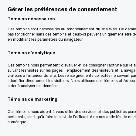
Gérer les préférences de consentement
Témoins nécessaires
Numéro 1 – situation sur le plan
Ces témoins sont nécessaires au fonctionnement du site Web. Ce dernie
comptable – T1 2022
pas fonctionner sans ces témoins et ceux-ci peuvent uniquement être d
en modifiant les paramètres du navigateur.
Le présent bulletin trimestriel fait état des
Témoins d’analytique
changements se rapportant à la comptabilisation
de l’impôt sur le revenu au Canada et porte
Ces témoins nous permettent d’évaluer et de consigner l’activité sur le 
suivant les visites sur les pages, l’emplacement des visiteurs et la naviga
notamment sur :
visiteurs à l’intérieur du site. Les renseignements collectés ne servent pa
’identifier directement les visiteurs. Nous utilisons ces témoins et Adobe
aider à analyser les données.
Modifications législatives – 1er janvier au 31
Témoins de marketing
mars 2022
Ces témoins nous aident à vous offrir des services et des publicités pers
pertinents, ainsi qu’à faire le suivi de l’efficacité de nos activités de ma
Mises à jour comptables – 1er janvier au 31
numérique.
mars 2022