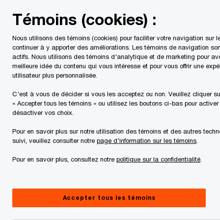
Skip
Skip
Témoins (cookies) :
to
to
content
footer
Nous utilisons des témoins (cookies) pour faciliter votre navigation sur le
PwC Canada
Services
Services fiscaux
Publications 
continuer à y apporter des améliorations. Les témoins de navigation son
actifs. Nous utilisons des témoins d'analytique et de marketing pour av
meilleure idée du contenu qui vous intéresse et pour vous offrir une expé
Taux d’imposition des
utilisateur plus personnalisée.
sociétés et législation –
C'est à vous de décider si vous les acceptez ou non. Veuillez cliquer su
« Accepter tous les témoins » ou utilisez les boutons ci-bas pour activer
désactiver vos choix.
Situation sur le plan
Pour en savoir plus sur notre utilisation des témoins et des autres tech
suivi, veuillez consulter notre
page d'information sur les témoins
.
comptable – T1 2022
Pour en savoir plus, consultez notre
politique sur la confidentialité
.
05 avril, 2022
Accepter tous les témoins