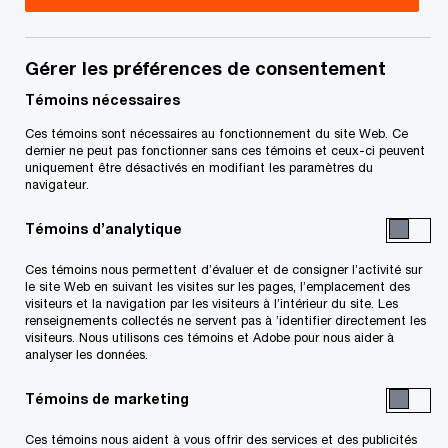
Préparation de la documentation
Gérer les préférences de consentement
ponctuelle
Votre documentation ponctuelle résistera-t-elle à un
Témoins nécessaires
examen effectué dans le cadre de la vérification? PwC
Ces témoins sont nécessaires au fonctionnement du site Web. Ce
peut vous venir en aide.
dernier ne peut pas fonctionner sans ces témoins et ceux-ci peuvent
uniquement être désactivés en modifiant les paramètres du
navigateur.
Contactez-nous
Témoins d’analytique
Lav Chadha
Ces témoins nous permettent d’évaluer et de consigner l’activité sur
Leader national, Prix de transfert
le site Web en suivant les visites sur les pages, l’emplacement des
visiteurs et la navigation par les visiteurs à l’intérieur du site. Les
et douanes, PwC Canada
renseignements collectés ne servent pas à ’identifier directement les
Tél. : +1 604 366-6135
visiteurs. Nous utilisons ces témoins et Adobe pour nous aider à
analyser les données.
Courriel
Témoins de marketing
Ces témoins nous aident à vous offrir des services et des publicités