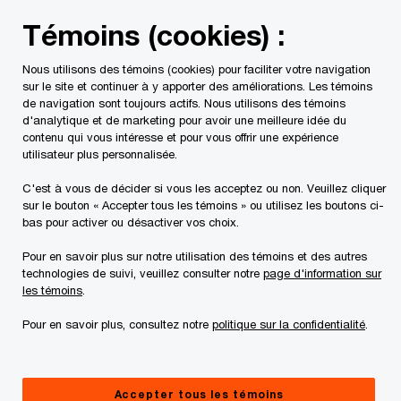
Skip
Skip
Témoins (cookies) :
to
to
content
footer
Nous utilisons des témoins (cookies) pour faciliter votre navigation
PwC Canada
Services
Services fiscaux
Impôt des so
sur le site et continuer à y apporter des améliorations. Les témoins
de navigation sont toujours actifs. Nous utilisons des témoins
d'analytique et de marketing pour avoir une meilleure idée du
Publications
contenu qui vous intéresse et pour vous offrir une expérience
utilisateur plus personnalisée.
concernant les prix de
C'est à vous de décider si vous les acceptez ou non. Veuillez cliquer
sur le bouton « Accepter tous les témoins » ou utilisez les boutons ci-
transfert
bas pour activer ou désactiver vos choix.
Pour en savoir plus sur notre utilisation des témoins et des autres
technologies de suivi, veuillez consulter notre
page d'information sur
les témoins
.
Pour en savoir plus, consultez notre
politique sur la confidentialité
.
1 résultat
Accepter tous les témoins