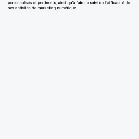
Personnes-ressources dans votre région
personnalisés et pertinents, ainsi qu’à faire le suivi de l’efficacité de
nos activités de marketing numérique.
Conjuguons expertise et tech
pour vous permettre
de propulser
vos idées, vos actions et vos résultats
Découvrez comment
Suivre PwC Canada
Contactez-nous
Nos bureaux au Canada
Personnalisez votre profil
Centre de presse