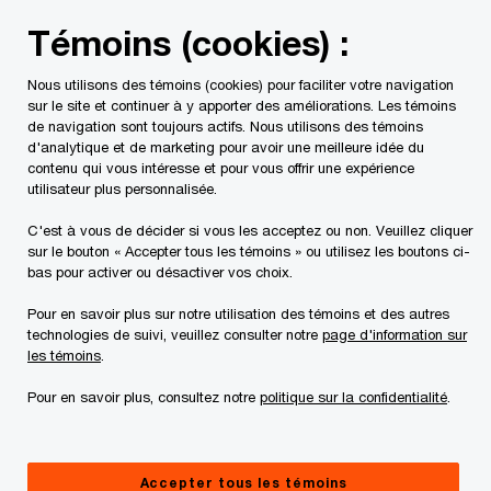
Skip
Skip
Témoins (cookies) :
to
to
content
footer
Nous utilisons des témoins (cookies) pour faciliter votre navigation
PwC Canada
Services
Services fiscaux
Impôt des so
sur le site et continuer à y apporter des améliorations. Les témoins
de navigation sont toujours actifs. Nous utilisons des témoins
d'analytique et de marketing pour avoir une meilleure idée du
Services de gestion et
contenu qui vous intéresse et pour vous offrir une expérience
utilisateur plus personnalisée.
de comptabilité fiscales
C'est à vous de décider si vous les acceptez ou non. Veuillez cliquer
sur le bouton « Accepter tous les témoins » ou utilisez les boutons ci-
bas pour activer ou désactiver vos choix.
Pour en savoir plus sur notre utilisation des témoins et des autres
technologies de suivi, veuillez consulter notre
page d'information sur
les témoins
.
Pour en savoir plus, consultez notre
politique sur la confidentialité
.
L'équipe
Par bureau
Accepter tous les témoins