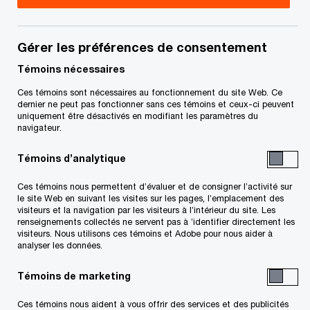
René Albert
Gérer les préférences de consentement
CPA, CA
Témoins nécessaires
Associé, Montréal, PwC Canada
+1 514 205 5077
Ces témoins sont nécessaires au fonctionnement du site Web. Ce
dernier ne peut pas fonctionner sans ces témoins et ceux-ci peuvent
Courriel
uniquement être désactivés en modifiant les paramètres du
navigateur.
Garry Eng
Témoins d’analytique
CA
Ces témoins nous permettent d’évaluer et de consigner l’activité sur
Associé, Services aux entreprises
le site Web en suivant les visites sur les pages, l’emplacement des
familiales, Vancouver, PwC Canada
visiteurs et la navigation par les visiteurs à l’intérieur du site. Les
renseignements collectés ne servent pas à ’identifier directement les
+1 604 806 7037
visiteurs. Nous utilisons ces témoins et Adobe pour nous aider à
Courriel
analyser les données.
Témoins de marketing
Liam Fitzgerald
Ces témoins nous aident à vous offrir des services et des publicités