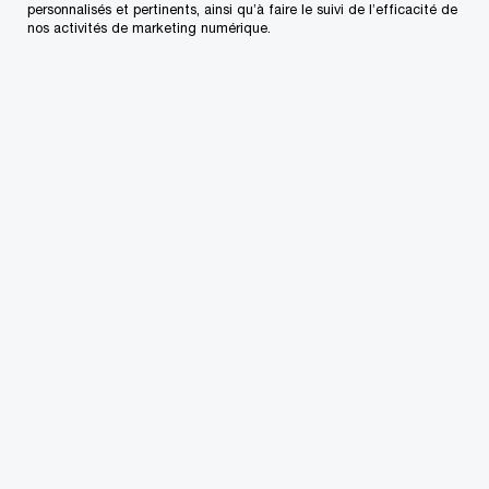
Chef, Finances et affaires
personnalisés et pertinents, ainsi qu’à faire le suivi de l’efficacité de
administratives, Toronto, PwC
nos activités de marketing numérique.
Canada
+1 416 869-2601
Courriel
Geneviève Groulx
CPA, CA
Associée, Déclarations fiscales et
stratégie, Calgary, PwC Canada
+1 403 606 8280
Courriel
Kevin Ng
Associé, leader, Services fiscaux
gérés, Oakville, PwC Canada
+1 416 222 8870