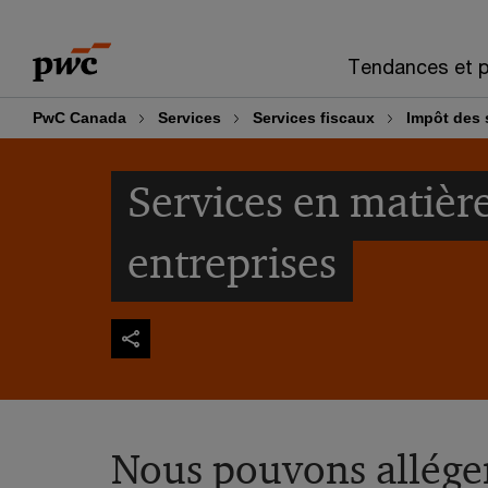
Skip
Skip
to
to
Tendances et p
content
footer
PwC Canada
Services
Services fiscaux
Impôt des 
Services en matièr
entreprises
Nous pouvons allége