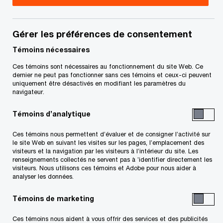
confiance et ouvrir de nouvelles perspectives
Gérer les préférences de consentement
Misez sur les Normes internationales
Témoins nécessaires
d’audit interne de l’IIA pour
transformer votre fonction d’audit
Ces témoins sont nécessaires au fonctionnement du site Web. Ce
dernier ne peut pas fonctionner sans ces témoins et ceux-ci peuvent
interne
uniquement être désactivés en modifiant les paramètres du
navigateur.
L’IIA (Institute of Internal Auditors) a publié les
Témoins d’analytique
nouvelles Normes internationales d’audit interne
™
Ces témoins nous permettent d’évaluer et de consigner l’activité sur
le 9 janvier 2024. Ces normes entreront en vigueur
le site Web en suivant les visites sur les pages, l’emplacement des
visiteurs et la navigation par les visiteurs à l’intérieur du site. Les
en janvier 2025 et offrent aux fonctions d’audit
renseignements collectés ne servent pas à ’identifier directement les
visiteurs. Nous utilisons ces témoins et Adobe pour nous aider à
interne l’occasion de se transformer pour mieux
analyser les données.
communiquer avec leurs parties prenantes,
Témoins de marketing
adapter leurs capacités en fonction de l’avenir et
accroître la valeur qu’elles créent pour leur
Ces témoins nous aident à vous offrir des services et des publicités