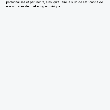
personnalisés et pertinents, ainsi qu’à faire le suivi de l’efficacité de
entreprise.
nos activités de marketing numérique.
Pour se conformer aux nouvelles normes, de
nombreuses sociétés élaborent des plans de
mise en œuvre qui toucheront plusieurs fonctions
de l’entreprise, au-delà de la fonction d’audit
interne. Ainsi, le conseil d’administration devra
collaborer avec les différentes fonctions pour
assurer une préparation adéquate, et la fonction
d’audit interne aura la possibilité de recadrer, de
réinventer et de repositionner ses activités pour
assurer son succès.
En savoir plus (en anglais seulement)