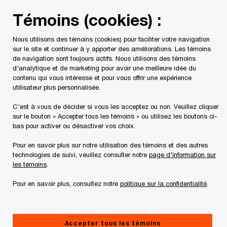
Skip
Skip
Témoins (cookies) :
to
to
content
footer
Nous utilisons des témoins (cookies) pour faciliter votre navigation
PwC Canada
Services
Services liés au risque
Servic
sur le site et continuer à y apporter des améliorations. Les témoins
de navigation sont toujours actifs. Nous utilisons des témoins
d'analytique et de marketing pour avoir une meilleure idée du
contenu qui vous intéresse et pour vous offrir une expérience
utilisateur plus personnalisée.
C'est à vous de décider si vous les acceptez ou non. Veuillez cliquer
sur le bouton « Accepter tous les témoins » ou utilisez les boutons ci-
bas pour activer ou désactiver vos choix.
Pour en savoir plus sur notre utilisation des témoins et des autres
technologies de suivi, veuillez consulter notre
page d'information sur
Services d’audit interne et
les témoins
.
services-conseils de PwC
Pour en savoir plus, consultez notre
politique sur la confidentialité
.
Innover pour renforcer votre fonction d’audit
interne, aborder les risques autrement, inspirer
Accepter tous les témoins