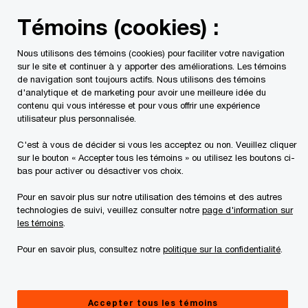
Skip
Skip
Témoins (cookies) :
to
to
content
footer
Nous utilisons des témoins (cookies) pour faciliter votre navigation
PwC Canada
Services
Services liés au risque
Gestio
sur le site et continuer à y apporter des améliorations. Les témoins
de navigation sont toujours actifs. Nous utilisons des témoins
d'analytique et de marketing pour avoir une meilleure idée du
contenu qui vous intéresse et pour vous offrir une expérience
utilisateur plus personnalisée.
C'est à vous de décider si vous les acceptez ou non. Veuillez cliquer
sur le bouton « Accepter tous les témoins » ou utilisez les boutons ci-
bas pour activer ou désactiver vos choix.
Pour en savoir plus sur notre utilisation des témoins et des autres
technologies de suivi, veuillez consulter notre
page d'information sur
Gestion des risques liés aux données
les témoins
.
Allez plus vite, évoluez plus intelligemment et
Pour en savoir plus, consultez notre
politique sur la confidentialité
.
transformez l’automatisation en valeur
commerciale
Accepter tous les témoins