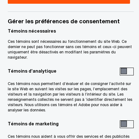
Le rôle des données ne cesse de croître, tout
comme les risques. S’y retrouver dans la collecte,
Gérer les préférences de consentement
le stockage, l’utilisation et le partage de vos
Témoins nécessaires
données est compliqué, mais essentiel pour
Ces témoins sont nécessaires au fonctionnement du site Web. Ce
dernier ne peut pas fonctionner sans ces témoins et ceux-ci peuvent
l’avenir de votre entreprise. Bien faire les choses,
uniquement être désactivés en modifiant les paramètres du
cela implique plus que la simple conformité aux
navigateur.
règlements. Cela implique de meilleures
Témoins d’analytique
décisions, des processus plus solides et une
Ces témoins nous permettent d’évaluer et de consigner l’activité sur
réelle valeur commerciale. En faisant les choses
le site Web en suivant les visites sur les pages, l’emplacement des
visiteurs et la navigation par les visiteurs à l’intérieur du site. Les
de travers, vous risquez de mettre à mal votre
renseignements collectés ne servent pas à ’identifier directement les
performance, votre réputation et la confiance de
visiteurs. Nous utilisons ces témoins et Adobe pour nous aider à
analyser les données.
vos parties prenantes.
Témoins de marketing
Travaillons ensemble pour transformer vos
Ces témoins nous aident à vous offrir des services et des publicités