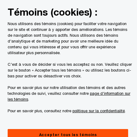
Skip
Skip
Témoins (cookies) :
to
to
content
footer
Nous utilisons des témoins (cookies) pour faciliter votre navigation
PwC Canada
Services
Services liés au risque
Service
sur le site et continuer à y apporter des améliorations. Les témoins
de navigation sont toujours actifs. Nous utilisons des témoins
d'analytique et de marketing pour avoir une meilleure idée du
Sceaux de certification
contenu qui vous intéresse et pour vous offrir une expérience
utilisateur plus personnalisée.
ISO
C'est à vous de décider si vous les acceptez ou non. Veuillez cliquer
sur le bouton « Accepter tous les témoins » ou utilisez les boutons ci-
bas pour activer ou désactiver vos choix.
Pour en savoir plus sur notre utilisation des témoins et des autres
Demandes du public
technologies de suivi, veuillez consulter notre
page d'information sur
les témoins
.
Sur demande, PwC doit fournir les informations
Pour en savoir plus, consultez notre
politique sur la confidentialité
.
suivantes :
Accepter tous les témoins