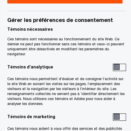
a) Lieu d’exercice des activités;
b) Statut de la certification;
Gérer les préférences de consentement
Témoins nécessaires
c) Nom, document normatif connexe, portée
Ces témoins sont nécessaires au fonctionnement du site Web. Ce
et emplacement géographique (ville et pays)
dernier ne peut pas fonctionner sans ces témoins et ceux-ci peuvent
uniquement être désactivés en modifiant les paramètres du
d’un client certifié spécifique;
navigateur.
Témoins d’analytique
d) Renseignements sur les sources de
financement et renseignements généraux sur
Ces témoins nous permettent d’évaluer et de consigner l’activité sur
le site Web en suivant les visites sur les pages, l’emplacement des
les honoraires facturés aux clients. PwC ne
visiteurs et la navigation par les visiteurs à l’intérieur du site. Les
confie pas ses services de certification en
renseignements collectés ne servent pas à ’identifier directement les
visiteurs. Nous utilisons ces témoins et Adobe pour nous aider à
sous-traitance;
analyser les données.
Témoins de marketing
e) Renseignements sur les droits et les
responsabilités du client, notamment les
Ces témoins nous aident à vous offrir des services et des publicités