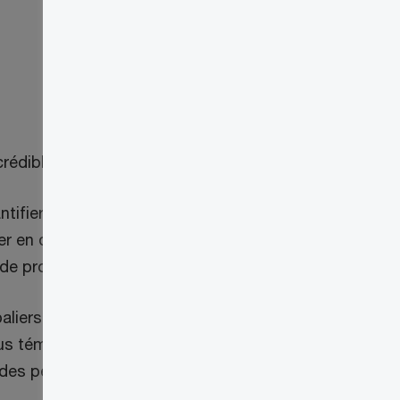
 crédible des dommages.
uantifier les dommages économiques et à
r en qualité d’expert quant à la perte de
de profits, etc.
aliers de l'appareil judiciaire du Canada
ous témoignons en qualité d’expert quant à
 des pertes de profits, etc.