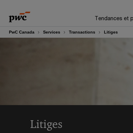
Skip
Skip
to
to
Tendances et p
content
footer
PwC Canada
Services
Transactions
Litiges
Litiges