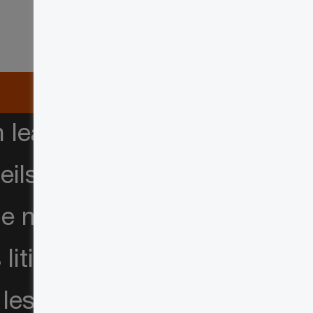
leader incontesté de
ls en litige. Cette
e nous faisons depuis
tiges à l’échelle
les aider à gérer de