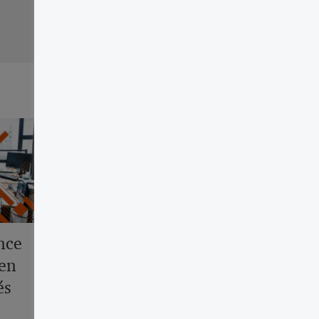
nce
 en
és