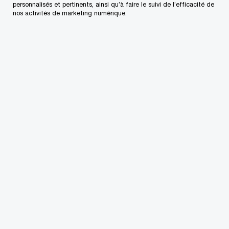
sous la protection de la Loi sur la faillite
personnalisés et pertinents, ainsi qu’à faire le suivi de l’efficacité de
nos activités de marketing numérique.
Pendant les périodes d’incertitude, les sociétés,
les sociétés de financement par capitaux propres
et les autres acquéreurs potentiels doivent
considérer des ajustements à leur stratégie