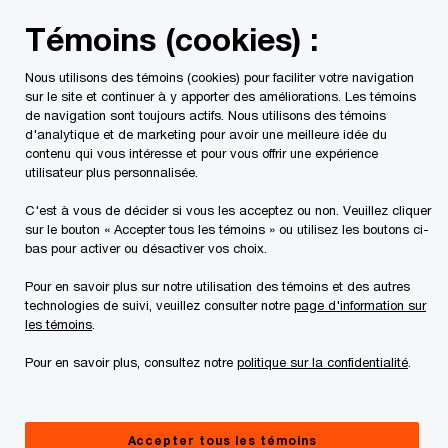
Skip
Skip
Témoins (cookies) :
to
to
content
footer
Nous utilisons des témoins (cookies) pour faciliter votre navigation
PwC Canada
Services
Transactions
Acheter en temp
sur le site et continuer à y apporter des améliorations. Les témoins
de navigation sont toujours actifs. Nous utilisons des témoins
d'analytique et de marketing pour avoir une meilleure idée du
Investissement dans
contenu qui vous intéresse et pour vous offrir une expérience
utilisateur plus personnalisée.
des entreprises en
C'est à vous de décider si vous les acceptez ou non. Veuillez cliquer
sur le bouton « Accepter tous les témoins » ou utilisez les boutons ci-
difficulté – Étape 1 :
bas pour activer ou désactiver vos choix.
Pour en savoir plus sur notre utilisation des témoins et des autres
trouver des
technologies de suivi, veuillez consulter notre
page d'information sur
les témoins
.
opportunités en toute
Pour en savoir plus, consultez notre
politique sur la confidentialité
.
confiance
Accepter tous les témoins