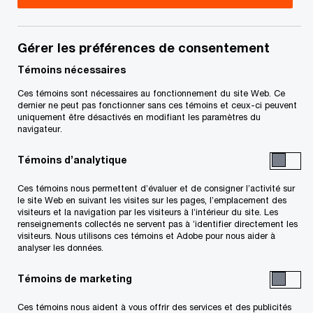
Gérer les préférences de consentement
Témoins nécessaires
Voici le premier volet de notre série de
Ces témoins sont nécessaires au fonctionnement du site Web. Ce
six publications qui vous guideront afin
dernier ne peut pas fonctionner sans ces témoins et ceux-ci peuvent
uniquement être désactivés en modifiant les paramètres du
de maximiser les chances de réussite
navigateur.
de vos investissements dans des
Témoins d’analytique
entreprises en difficulté.
Ces témoins nous permettent d’évaluer et de consigner l’activité sur
Les opportunités d’investissement dans des
le site Web en suivant les visites sur les pages, l’emplacement des
entreprises en difficulté surviennent dans
visiteurs et la navigation par les visiteurs à l’intérieur du site. Les
renseignements collectés ne servent pas à ’identifier directement les
différentes situations et circonstances. Il s’agit
visiteurs. Nous utilisons ces témoins et Adobe pour nous aider à
généralement d’entreprises sous-performantes
analyser les données.
dont l’échéance de la dette approche ou qui ont
Témoins de marketing
une mauvaise structure de capital. Déterminez si
ces entreprises sont en restructuration ou placées
Ces témoins nous aident à vous offrir des services et des publicités