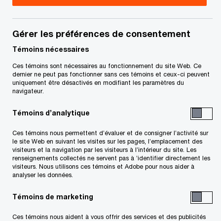
Les programmes de gestion des risques liés à la
criminalité financière des banques, des assureurs
Gérer les préférences de consentement
et d’autres entreprises font aujourd’hui l’objet
Témoins nécessaires
d’un examen réglementaire accru. De nombreuses
Ces témoins sont nécessaires au fonctionnement du site Web. Ce
dernier ne peut pas fonctionner sans ces témoins et ceux-ci peuvent
institutions financières qui croyaient que leurs
uniquement être désactivés en modifiant les paramètres du
processus étaient suffisamment robustes
navigateur.
réalisent que leurs activités ne sont plus
Témoins d’analytique
conformes aux exigences réglementaires, ou
Ces témoins nous permettent d’évaluer et de consigner l’activité sur
qu’elles ne l’ont jamais été.
le site Web en suivant les visites sur les pages, l’emplacement des
visiteurs et la navigation par les visiteurs à l’intérieur du site. Les
renseignements collectés ne servent pas à ’identifier directement les
Ce fardeau réglementaire croissant oblige les
visiteurs. Nous utilisons ces témoins et Adobe pour nous aider à
analyser les données.
institutions à augmenter l’efficacité et l’efficience
de leurs mesures de prévention, de détection et
Témoins de marketing
d’enquête en ce qui a trait aux crimes financiers.
Ces témoins nous aident à vous offrir des services et des publicités