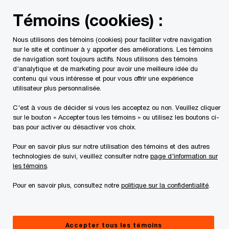
Skip
Skip
Témoins (cookies) :
to
to
content
footer
Nous utilisons des témoins (cookies) pour faciliter votre navigation
PwC Canada
Services
Conseils
Prévention de la crim
sur le site et continuer à y apporter des améliorations. Les témoins
de navigation sont toujours actifs. Nous utilisons des témoins
d'analytique et de marketing pour avoir une meilleure idée du
contenu qui vous intéresse et pour vous offrir une expérience
utilisateur plus personnalisée.
Réduire les coûts liés à
C'est à vous de décider si vous les acceptez ou non. Veuillez cliquer
la criminalité financière
sur le bouton « Accepter tous les témoins » ou utilisez les boutons ci-
bas pour activer ou désactiver vos choix.
Améliorez votre conformité grâce à une
Pour en savoir plus sur notre utilisation des témoins et des autres
technologies de suivi, veuillez consulter notre
page d'information sur
nouvelle approche de services gérés
les témoins
.
Pour en savoir plus, consultez notre
politique sur la confidentialité
.
Accepter tous les témoins