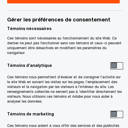
Les employés sont la première et la dernière ligne
Gérer les préférences de consentement
de défense contre les menaces dynamiques et
Témoins nécessaires
sophistiquées auxquelles font face les
Ces témoins sont nécessaires au fonctionnement du site Web. Ce
dernier ne peut pas fonctionner sans ces témoins et ceux-ci peuvent
organisations aujourd’hui. Il n’est toutefois pas
uniquement être désactivés en modifiant les paramètres du
toujours facile de préparer les équipes à des
navigateur.
scénarios réels et de déterminer leur réaction en
Témoins d’analytique
cas d’incident de sécurité.
Ces témoins nous permettent d’évaluer et de consigner l’activité sur
le site Web en suivant les visites sur les pages, l’emplacement des
Les documents de sensibilisation et de formation
visiteurs et la navigation par les visiteurs à l’intérieur du site. Les
renseignements collectés ne servent pas à ’identifier directement les
peuvent leur fournir les renseignements
visiteurs. Nous utilisons ces témoins et Adobe pour nous aider à
analyser les données.
théoriques dont elles ont besoin pour défendre
votre organisation contre les cybermenaces, mais
Témoins de marketing
comment mettre ces connaissances à l’épreuve?
Ces témoins nous aident à vous offrir des services et des publicités