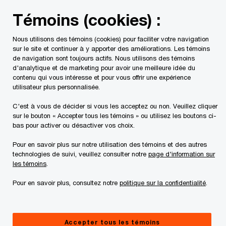
Skip
Skip
Témoins (cookies) :
to
to
content
footer
Nous utilisons des témoins (cookies) pour faciliter votre navigation
PwC Canada
Services
Conseils
Cybersécurité et pr
sur le site et continuer à y apporter des améliorations. Les témoins
de navigation sont toujours actifs. Nous utilisons des témoins
d'analytique et de marketing pour avoir une meilleure idée du
contenu qui vous intéresse et pour vous offrir une expérience
utilisateur plus personnalisée.
Programme de
C'est à vous de décider si vous les acceptez ou non. Veuillez cliquer
sensibilisation à la
sur le bouton « Accepter tous les témoins » ou utilisez les boutons ci-
bas pour activer ou désactiver vos choix.
sécurité
Pour en savoir plus sur notre utilisation des témoins et des autres
technologies de suivi, veuillez consulter notre
page d'information sur
les témoins
.
Formez vos employés pour protéger
votre organisation contre les
Pour en savoir plus, consultez notre
politique sur la confidentialité
.
cybermenaces
Accepter tous les témoins