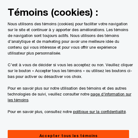
Skip
Skip
Témoins (cookies) :
to
to
content
footer
Nous utilisons des témoins (cookies) pour faciliter votre navigation
PwC Canada
Services
Services d'audit et de certificatio
sur le site et continuer à y apporter des améliorations. Les témoins
de navigation sont toujours actifs. Nous utilisons des témoins
d'analytique et de marketing pour avoir une meilleure idée du
contenu qui vous intéresse et pour vous offrir une expérience
utilisateur plus personnalisée.
Réaliser votre PAPE
C'est à vous de décider si vous les acceptez ou non. Veuillez cliquer
sur le bouton « Accepter tous les témoins » ou utilisez les boutons ci-
bas pour activer ou désactiver vos choix.
Pour en savoir plus sur notre utilisation des témoins et des autres
technologies de suivi, veuillez consulter notre
page d'information sur
les témoins
.
Maintenant que vous avez passé la phase de
planification et de préparation, il est temps de
Pour en savoir plus, consultez notre
politique sur la confidentialité
.
réaliser votre PAPE. Cette phase comprend une
réunion de lancement avec les principaux
Accepter tous les témoins