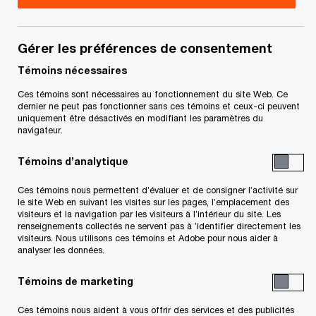
conseillers, suivie d’un contrôle diligent, de
l’élaboration d’une stratégie de communication et
de la rédaction de votre prospectus.
Gérer les préférences de consentement
Témoins nécessaires
En vedette
- 2 items
Ces témoins sont nécessaires au fonctionnement du site Web. Ce
dernier ne peut pas fonctionner sans ces témoins et ceux-ci peuvent
uniquement être désactivés en modifiant les paramètres du
navigateur.
Étape
Prochaine 
précédente
Témoins d’analytique
Fonctionner en tan
société ouverte
Planifier et préparer le PAPE
Ces témoins nous permettent d’évaluer et de consigner l’activité sur
le site Web en suivant les visites sur les pages, l’emplacement des
visiteurs et la navigation par les visiteurs à l’intérieur du site. Les
renseignements collectés ne servent pas à ’identifier directement les
visiteurs. Nous utilisons ces témoins et Adobe pour nous aider à
Réunion de lancement
analyser les données.
Il s’agit d’une étape importante pour s’assurer
Témoins de marketing
que votre équipe respecte son calendrier. Ce
Ces témoins nous aident à vous offrir des services et des publicités