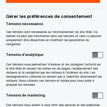
Comme toutes les entreprises, vous investissez
des sommes importantes dans vos
communications, car elles sont le reflet de votre
Gérer les préférences de consentement
image et de vos valeurs. Lorsqu’il s’agit
Témoins nécessaires
d’information financière, l’exactitude et la
Ces témoins sont nécessaires au fonctionnement du site Web. Ce
dernier ne peut pas fonctionner sans ces témoins et ceux-ci peuvent
précision sont primordiales. Une mauvaise
uniquement être désactivés en modifiant les paramètres du
traduction représente un risque important, car elle
navigateur.
peut porter atteinte à l’image de votre entreprise
Témoins d’analytique
auprès de vos clients, partenaires ou
Ces témoins nous permettent d’évaluer et de consigner l’activité sur
investisseurs, ou avoir des conséquences plus
le site Web en suivant les visites sur les pages, l’emplacement des
graves si elles induisent le lecteur en erreur. C'est
visiteurs et la navigation par les visiteurs à l’intérieur du site. Les
renseignements collectés ne servent pas à ’identifier directement les
pourquoi votre traduction, comme vos
visiteurs. Nous utilisons ces témoins et Adobe pour nous aider à
analyser les données.
communications, doit être confiée à des
professionnels.
Témoins de marketing
Ces témoins nous aident à vous offrir des services et des publicités