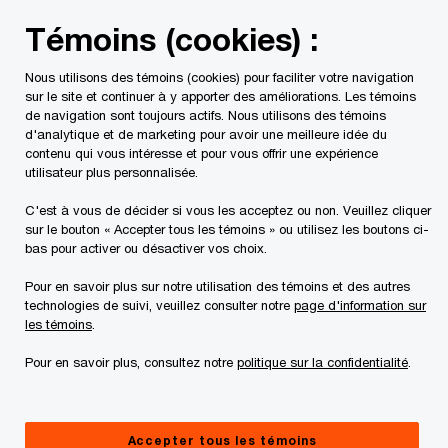
Skip
Skip
Témoins (cookies) :
to
to
content
footer
Nous utilisons des témoins (cookies) pour faciliter votre navigation
PwC Canada
Services
Services d'audit et de certificatio
sur le site et continuer à y apporter des améliorations. Les témoins
de navigation sont toujours actifs. Nous utilisons des témoins
d'analytique et de marketing pour avoir une meilleure idée du
Services linguistiques
contenu qui vous intéresse et pour vous offrir une expérience
utilisateur plus personnalisée.
C'est à vous de décider si vous les acceptez ou non. Veuillez cliquer
sur le bouton « Accepter tous les témoins » ou utilisez les boutons ci-
bas pour activer ou désactiver vos choix.
Pour en savoir plus sur notre utilisation des témoins et des autres
Des traductions et des services
technologies de suivi, veuillez consulter notre
page d'information sur
les témoins
.
linguistiques de qualité qui répondent
à vos besoins en matière d'échéances,
Pour en savoir plus, consultez notre
politique sur la confidentialité
.
de réglementation et de confidentialité
Accepter tous les témoins