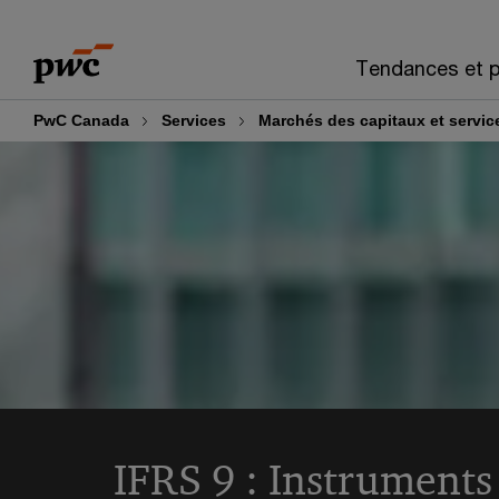
Skip
Skip
to
to
Tendances et p
content
footer
PwC Canada
Services
Marchés des capitaux et servic
IFRS 9 : Instruments