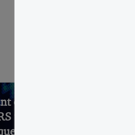
nt et d’évaluation
RS 9 est
que celui