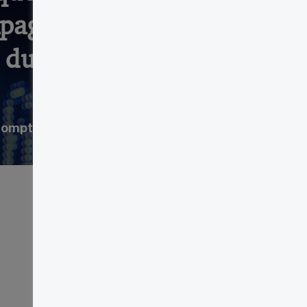
mpagne d’un risque
 du résultat net. »
comptabilité, Toronto