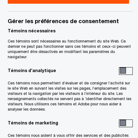
─ pénalités élevées
pour non-respect
Gérer les préférences de consentement
Témoins nécessaires
20 septembre, 2023
Ces témoins sont nécessaires au fonctionnement du site Web. Ce
dernier ne peut pas fonctionner sans ces témoins et ceux-ci peuvent
uniquement être désactivés en modifiant les paramètres du
navigateur.
En bref
Témoins d’analytique
Ces témoins nous permettent d’évaluer et de consigner l’activité sur
Des modifications apportées à la
Companies Act
le site Web en suivant les visites sur les pages, l’emplacement des
visiteurs et la navigation par les visiteurs à l’intérieur du site. Les
(Nova Scotia) (NSCA), qui sont entrées en vigueur
renseignements collectés ne servent pas à ’identifier directement les
visiteurs. Nous utilisons ces témoins et Adobe pour nous aider à
er
le 1
avril 2023, exigent que les sociétés de la
analyser les données.
Nouvelle-Écosse régies par la NSCA tiennent un
Témoins de marketing
registre des particuliers qui exercent un « contrôle
important » sur la société. Ces modifications,
Ces témoins nous aident à vous offrir des services et des publicités