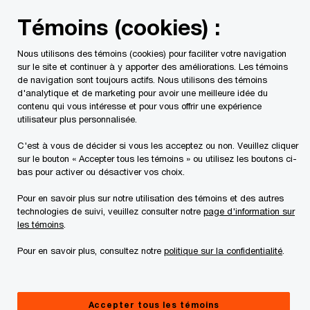
Skip
Skip
Témoins (cookies) :
to
to
content
footer
Nous utilisons des témoins (cookies) pour faciliter votre navigation
PwC Canada
Services juridiques
Droit fiscal
Publica
sur le site et continuer à y apporter des améliorations. Les témoins
de navigation sont toujours actifs. Nous utilisons des témoins
d'analytique et de marketing pour avoir une meilleure idée du
Point de vue :
contenu qui vous intéresse et pour vous offrir une expérience
utilisateur plus personnalisée.
Nouvelles exigences de
C'est à vous de décider si vous les acceptez ou non. Veuillez cliquer
sur le bouton « Accepter tous les témoins » ou utilisez les boutons ci-
déclaration pour les
bas pour activer ou désactiver vos choix.
Pour en savoir plus sur notre utilisation des témoins et des autres
sociétés à
technologies de suivi, veuillez consulter notre
page d'information sur
les témoins
.
responsabilité illimitée
Pour en savoir plus, consultez notre
politique sur la confidentialité
.
de la Nouvelle-Écosse
Accepter tous les témoins