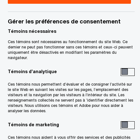
Gérer les préférences de consentement
06 mars 2024
Témoins nécessaires
Partager
Ces témoins sont nécessaires au fonctionnement du site Web. Ce
dernier ne peut pas fonctionner sans ces témoins et ceux-ci peuvent
uniquement être désactivés en modifiant les paramètres du
navigateur.
Alors que le Canada se fixe des objectifs pour
Témoins d’analytique
réaliser la transition énergétique et atteindre une
économie carboneutre d’ici 2050,
la demande en
Ces témoins nous permettent d’évaluer et de consigner l’activité sur
le site Web en suivant les visites sur les pages, l’emplacement des
électricité continuera de croître
. D’ici 2050,
visiteurs et la navigation par les visiteurs à l’intérieur du site. Les
l’électricité devrait représenter 40 % à 45 % du
renseignements collectés ne servent pas à ’identifier directement les
visiteurs. Nous utilisons ces témoins et Adobe pour nous aider à
bouquet énergétique canadien (contre 18 %
analyser les données.
aujourd’hui) et deviendra la principale source
Témoins de marketing
1
d’énergie pour utilisation finale
.
Ces témoins nous aident à vous offrir des services et des publicités