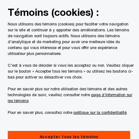
Skip
Skip
Témoins (cookies) :
to
to
content
footer
Nous utilisons des témoins (cookies) pour faciliter votre navigation
PwC Canada
Secteurs d'activité
Énergie et services pub
sur le site et continuer à y apporter des améliorations. Les témoins
de navigation sont toujours actifs. Nous utilisons des témoins
Lumière sur des stratégies pour les exploitants
d'analytique et de marketing pour avoir une meilleure idée du
contenu qui vous intéresse et pour vous offrir une expérience
de réseaux
utilisateur plus personnalisée.
Répondre à la demande
C'est à vous de décider si vous les acceptez ou non. Veuillez cliquer
sur le bouton « Accepter tous les témoins » ou utilisez les boutons ci-
croissante en électricité au
bas pour activer ou désactiver vos choix.
Canada
Pour en savoir plus sur notre utilisation des témoins et des autres
technologies de suivi, veuillez consulter notre
page d'information sur
les témoins
.
Pour en savoir plus, consultez notre
politique sur la confidentialité
.
Accepter tous les témoins