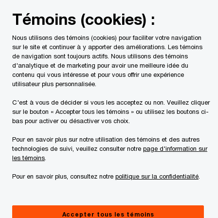
Skip
Skip
Témoins (cookies) :
to
to
content
footer
Nous utilisons des témoins (cookies) pour faciliter votre navigation
PwC Canada
Secteurs d'activité
Soins de santé
Amél
sur le site et continuer à y apporter des améliorations. Les témoins
de navigation sont toujours actifs. Nous utilisons des témoins
d'analytique et de marketing pour avoir une meilleure idée du
Améliorer la prestation de soins
contenu qui vous intéresse et pour vous offrir une expérience
utilisateur plus personnalisée.
de santé grâce à la
C'est à vous de décider si vous les acceptez ou non. Veuillez cliquer
cyberrésilience
sur le bouton « Accepter tous les témoins » ou utilisez les boutons ci-
bas pour activer ou désactiver vos choix.
Pour en savoir plus sur notre utilisation des témoins et des autres
technologies de suivi, veuillez consulter notre
page d'information sur
les témoins
.
Pour en savoir plus, consultez notre
politique sur la confidentialité
.
Accepter tous les témoins