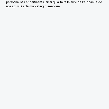
personnalisés et pertinents, ainsi qu’à faire le suivi de l’efficacité de
3
patients.
nos activités de marketing numérique.
Dans le cadre de notre
sondage Global Digital
Trust Insights 2025
, plus de la moitié (54 %) des
répondants du secteur de la santé considèrent la
cybercriminalité comme le principal risque à
atténuer pour leur organisation. Ce résultat
montre que de nombreuses personnes
interrogées reconnaissent que leur organisation
est vulnérable sur le plan technologique.
Toutefois, pour se protéger, votre organisation
doit aller au de-delà de l’atténuation des risques,
pour intégrer également la cyberrésilience.
Les investissements peuvent représenter un défi