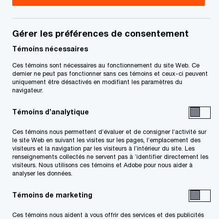
Aperçu
6 minutes de lecture
13 nov. 2024
Gérer les préférences de consentement
Partager
Témoins nécessaires
La cybersécurité dans le secteur des
Ces témoins sont nécessaires au fonctionnement du site Web. Ce
dernier ne peut pas fonctionner sans ces témoins et ceux-ci peuvent
soins de santé : un éclairage apporté
uniquement être désactivés en modifiant les paramètres du
par notre sondage Global Digital Trust
navigateur.
Insights
Témoins d’analytique
Ces témoins nous permettent d’évaluer et de consigner l’activité sur
le site Web en suivant les visites sur les pages, l’emplacement des
Les hôpitaux, cliniques et autres organismes de
visiteurs et la navigation par les visiteurs à l’intérieur du site. Les
soins de santé canadiens sont fréquemment la
renseignements collectés ne servent pas à ’identifier directement les
visiteurs. Nous utilisons ces témoins et Adobe pour nous aider à
1
cible de cyberattaques
qui ont entraîné des
analyser les données.
2
retards dans les procédures médicales
, des
Témoins de marketing
atteintes à la vie privée et des préjudices
financiers et mis en danger la sécurité des
Ces témoins nous aident à vous offrir des services et des publicités