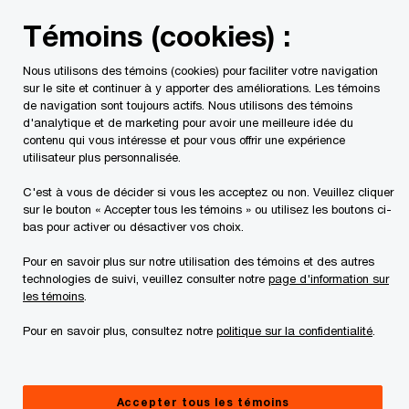
Skip
Skip
Témoins (cookies) :
to
to
content
footer
Nous utilisons des témoins (cookies) pour faciliter votre navigation
PwC Canada
Secteurs d'activité
Services financiers
sur le site et continuer à y apporter des améliorations. Les témoins
de navigation sont toujours actifs. Nous utilisons des témoins
d'analytique et de marketing pour avoir une meilleure idée du
contenu qui vous intéresse et pour vous offrir une expérience
utilisateur plus personnalisée.
C'est à vous de décider si vous les acceptez ou non. Veuillez cliquer
sur le bouton « Accepter tous les témoins » ou utilisez les boutons ci-
bas pour activer ou désactiver vos choix.
Pour en savoir plus sur notre utilisation des témoins et des autres
technologies de suivi, veuillez consulter notre
page d'information sur
Regulation Matters : une série
les témoins
.
LinkedIn Live
Pour en savoir plus, consultez notre
politique sur la confidentialité
.
Pleins feux sur la réglementation et ses
développements qui redessinent le paysage
canadien des services financiers
Accepter tous les témoins