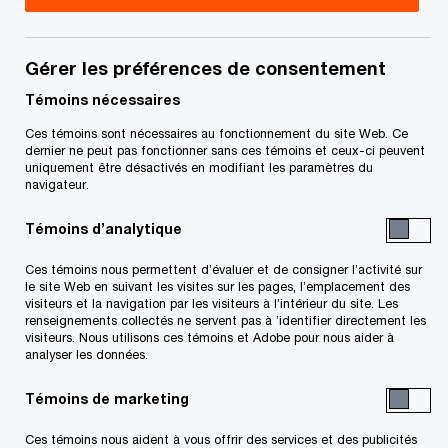
Dans cette nouvelle série d’événements LinkedIn
Gérer les préférences de consentement
Live, des experts de PwC Canada font part de
Témoins nécessaires
leurs points de vue sur la façon dont les
Ces témoins sont nécessaires au fonctionnement du site Web. Ce
organisations canadiennes du secteur des services
dernier ne peut pas fonctionner sans ces témoins et ceux-ci peuvent
financiers peuvent demeurer résilientes et
uniquement être désactivés en modifiant les paramètres du
navigateur.
prospérer dans un environnement réglementaire
hautement complexe et en pleine évolution.
Témoins d’analytique
Ces témoins nous permettent d’évaluer et de consigner l’activité sur
le site Web en suivant les visites sur les pages, l’emplacement des
visiteurs et la navigation par les visiteurs à l’intérieur du site. Les
renseignements collectés ne servent pas à ’identifier directement les
visiteurs. Nous utilisons ces témoins et Adobe pour nous aider à
analyser les données.
Témoins de marketing
Ces témoins nous aident à vous offrir des services et des publicités