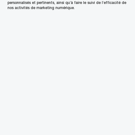
personnalisés et pertinents, ainsi qu’à faire le suivi de l’efficacité de
nos activités de marketing numérique.
Naviguer la frontière agentique :
équilibrer opportunités et risques
À l’occasion de ce quatrième épisode de la série
Regulation Matters, Brenda Vethanayagam,
leader, Confiance IA, Abhinav Ravi, leader,
Données et IA, Banques et marchés financiers, et
Matt Devine, leader national, Services au secteur
financier et réglementation, discutent de
l’importance de l’IA agentique dans le marché
ainsi que des difficultés et des risques associés à
sa mise en œuvre.