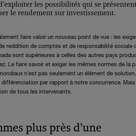
u
s
r
’exploiter les possibilités qui se présenten
v
u
ser le rendement sur investissement.
e
e
n
l
e
lement faire valoir un nouveau point de vue : les exig
l
n
de reddition de comptes et de responsabilité sociale 
e
o
anada sont supérieures à celles des autres pays produ
f
u
az. Le faire savoir et exiger les mêmes normes de la p
e
v
ondiaux n’est pas seulement un élément de solution
n
e
 différenciation par rapport à notre concurrence. Mais
ê
l
tion de tous les intervenants.
t
l
r
e
e
f
e
mes plus près d’une
n