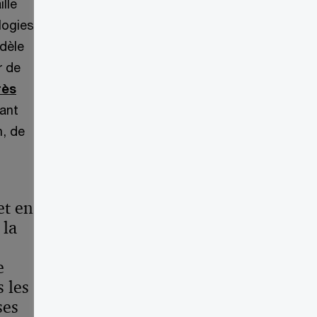
lle
logies
odèle
r de
rès
mant
n, de
et en
 la
e
 les
ses