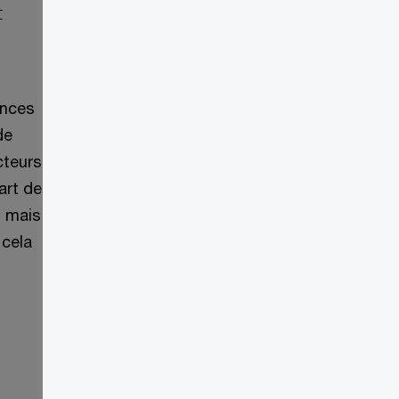
t
ences
de
cteurs
art de
, mais
 cela