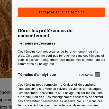
Accepter tous les témoins
Gérer les préférences de
consentement
Témoins nécessaires
Ces témoins sont nécessaires au fonctionnement du site
Web. Ce dernier ne peut pas fonctionner sans ces témoins et
ceux-ci peuvent uniquement être désactivés en modifiant les
paramètres du navigateur.
Témoins d’analytique
Désactivé
Ces témoins nous permettent d’évaluer et de consigner
l’activité sur le site Web en suivant les visites sur les pages,
S
économique mondial
Davos 2020
se
l’emplacement des visiteurs et la navigation par les visiteurs
à l’intérieur du site. Les renseignements collectés ne servent
’
eloppement social et au progrès
pas à ’identifier directement les visiteurs. Nous utilisons ces
témoins et Adobe pour nous aider à analyser les données.
o
tes les entreprises aujourd’hui. Le