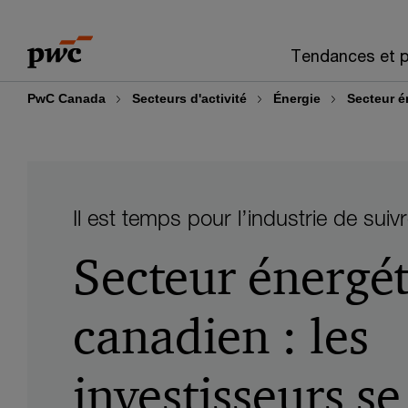
Skip
Skip
to
to
Tendances et p
content
footer
PwC Canada
Secteurs d'activité
Énergie
Secteur é
Il est temps pour l’industrie de suivr
Secteur énergé
canadien : les
investisseurs se