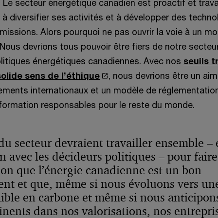
’
Le secteur énergétique canadien est proactif et travai
n
o
à diversifier ses activités et à développer des techno
e
u
missions. Alors pourquoi ne pas ouvrir la voie à un m
n
v
 Nous devrions tous pouvoir être fiers de notre secteu
o
r
litiques énergétiques canadiennes. Avec nos
seuils t
u
e
S
solide sens de l’éthique
, nous devrions être un ai
v
d
’
sements internationaux et un modèle de réglementatio
e
a
o
nformation responsables pour le reste du monde.
l
n
u
l
s
v
e
du secteur devraient travailler ensemble – 
u
r
f
n avec les décideurs politiques – pour faire
n
e
e
on que l’énergie canadienne est un bon
e
d
n
ent et que, même si nous évoluons vers un
n
a
ê
ible en carbone et même si nous anticipons
o
n
t
inents dans nos valorisations, nos entrepri