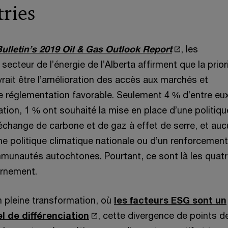
tries
S
Bulletin’s 2019 Oil & Gas Outlook Report
, les
’
secteur de l’énergie de l’Alberta affirment que la prior
o
ait être l’amélioration des accès aux marchés et
u
ne réglementation favorable. Seulement 4 % d’entre eu
v
cation, 1 % ont souhaité la mise en place d’une politiqu
r
change de carbone et de gaz à effet de serre, et auc
e
ne politique climatique nationale ou d’un renforcemen
d
mmunautés autochtones. Pourtant, ce sont là les quat
a
ernement.
n
 pleine transformation, où
les facteurs ESG sont un
s
S
l de différenciation
, cette divergence de points d
u