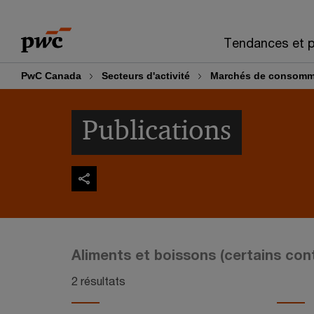
Skip
Skip
to
to
Tendances et p
content
footer
PwC Canada
Secteurs d'activité
Marchés de consomm
Publications
Aliments et boissons (certains con
2 résultats