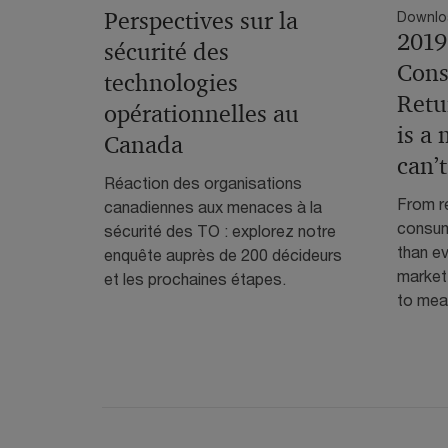
Perspectives sur la
Downlo
2019
sécurité des
Cons
technologies
Retu
opérationnelles au
is a 
Canada
can’
Réaction des organisations
From re
canadiennes aux menaces à la
consum
sécurité des TO : explorez notre
than ev
enquête auprès de 200 décideurs
market,
et les prochaines étapes.
to mea