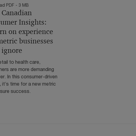
ad PDF - 3 MB
 Canadian
umer Insights:
rn on experience
metric businesses
t ignore
tail to health care,
ers are more demanding
er. In this consumer-driven
 it’s time for a new metric
sure success.