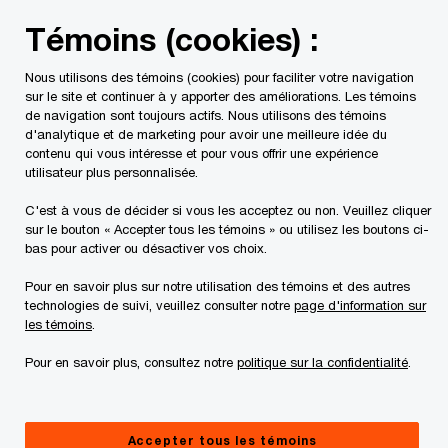
Skip
Skip
Témoins (cookies) :
to
to
content
footer
Nous utilisons des témoins (cookies) pour faciliter votre navigation
PwC Canada
Contacts
Voyage Vasco Saint-Eustache des 
sur le site et continuer à y apporter des améliorations. Les témoins
de navigation sont toujours actifs. Nous utilisons des témoins
d'analytique et de marketing pour avoir une meilleure idée du
Voyages du Suroît, Administrateur
contenu qui vous intéresse et pour vous offrir une expérience
utilisateur plus personnalisée.
provisoire
C'est à vous de décider si vous les acceptez ou non. Veuillez cliquer
Transactions , PwC Canada
sur le bouton « Accepter tous les témoins » ou utilisez les boutons ci-
bas pour activer ou désactiver vos choix.
Pour en savoir plus sur notre utilisation des témoins et des autres
Coordonnées
technologies de suivi, veuillez consulter notre
page d'information sur
les témoins
.
Tél. :
1-888-999-4965
Pour en savoir plus, consultez notre
politique sur la confidentialité
.
Courriel
Accepter tous les témoins