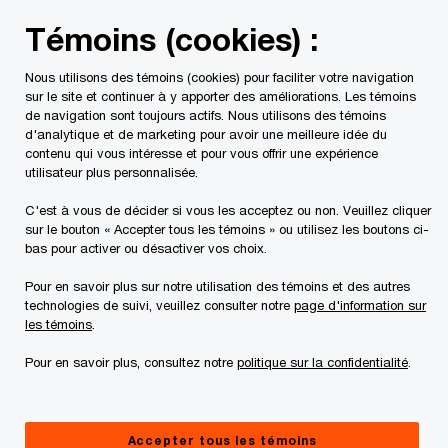
Skip
Skip
Témoins (cookies) :
to
to
content
footer
Nous utilisons des témoins (cookies) pour faciliter votre navigation
PwC Canada
Contacts
Trevor Toombs
sur le site et continuer à y apporter des améliorations. Les témoins
de navigation sont toujours actifs. Nous utilisons des témoins
d'analytique et de marketing pour avoir une meilleure idée du
contenu qui vous intéresse et pour vous offrir une expérience
utilisateur plus personnalisée.
C'est à vous de décider si vous les acceptez ou non. Veuillez cliquer
sur le bouton « Accepter tous les témoins » ou utilisez les boutons ci-
bas pour activer ou désactiver vos choix.
Pour en savoir plus sur notre utilisation des témoins et des autres
technologies de suivi, veuillez consulter notre
page d'information sur
les témoins
.
Pour en savoir plus, consultez notre
politique sur la confidentialité
.
Trevor Toombs
Leader, Services fiscaux pour les sociétés privées, PwC
Accepter tous les témoins