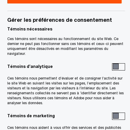
Canada
Trevor Toombs est leader de l’unité d’affaires
Gérer les préférences de consentement
Services fiscaux pour les sociétés privées de
Témoins nécessaires
PwC Canada. Il est également associé en fiscalité
Ces témoins sont nécessaires au fonctionnement du site Web. Ce
et conseiller d’affaires au sein de l’équipe PwC
dernier ne peut pas fonctionner sans ces témoins et ceux-ci peuvent
uniquement être désactivés en modifiant les paramètres du
Privé dans la région du Grand Toronto. Trevor
navigateur.
travaille avec une équipe de conseillers d’affaires
Témoins d’analytique
de confiance qui ont pour mission d’apporter de
la valeur aux propriétaires et aux dirigeants de
Ces témoins nous permettent d’évaluer et de consigner l’activité sur
le site Web en suivant les visites sur les pages, l’emplacement des
sociétés privées.
visiteurs et la navigation par les visiteurs à l’intérieur du site. Les
renseignements collectés ne servent pas à ’identifier directement les
visiteurs. Nous utilisons ces témoins et Adobe pour nous aider à
Trevor possède une vaste expérience dans la
analyser les données.
prestation de services complexes de planification
Témoins de marketing
fiscale et de conseils à des familles fortunées et
Ces témoins nous aident à vous offrir des services et des publicités
à des propriétaires de sociétés privées. Il