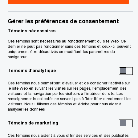
Susana Medeiros est vice-président au sein du
groupe Vente, acquisition et financement
Gérer les préférences de consentement
d’entreprise de PricewaterhouseCoopers à
Témoins nécessaires
Montréal. Elle se spécialise dans les opérations
Ces témoins sont nécessaires au fonctionnement du site Web. Ce
dernier ne peut pas fonctionner sans ces témoins et ceux-ci peuvent
de fusion et acquisition.
uniquement être désactivés en modifiant les paramètres du
navigateur.
me
Avant de se joindre au cabinet en 2005, M
Témoins d’analytique
Medeiros a pris part à un grand nombre de
Ces témoins nous permettent d’évaluer et de consigner l’activité sur
projets, conseillant des entreprises du marché
le site Web en suivant les visites sur les pages, l’emplacement des
intermédiaire lors d’opérations d’acquisition, de
visiteurs et la navigation par les visiteurs à l’intérieur du site. Les
renseignements collectés ne servent pas à ’identifier directement les
déssaisissement et dans l’identification de
visiteurs. Nous utilisons ces témoins et Adobe pour nous aider à
analyser les données.
sociétés cibles.
Témoins de marketing
Détenant un B.Comm. en finance de l’École de
Ces témoins nous aident à vous offrir des services et des publicités