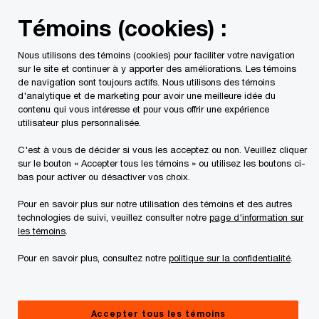
Skip
Skip
Témoins (cookies) :
to
to
content
footer
Nous utilisons des témoins (cookies) pour faciliter votre navigation
PwC Canada
Contacts
Susana Medeiros
sur le site et continuer à y apporter des améliorations. Les témoins
de navigation sont toujours actifs. Nous utilisons des témoins
d'analytique et de marketing pour avoir une meilleure idée du
contenu qui vous intéresse et pour vous offrir une expérience
utilisateur plus personnalisée.
C'est à vous de décider si vous les acceptez ou non. Veuillez cliquer
sur le bouton « Accepter tous les témoins » ou utilisez les boutons ci-
bas pour activer ou désactiver vos choix.
Pour en savoir plus sur notre utilisation des témoins et des autres
technologies de suivi, veuillez consulter notre
page d'information sur
les témoins
.
Pour en savoir plus, consultez notre
politique sur la confidentialité
.
Susana Medeiros
Vice-président, PwC Canada
Accepter tous les témoins