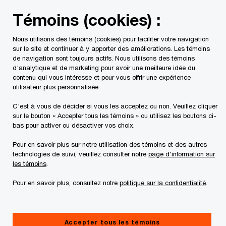
Skip
Skip
Témoins (cookies) :
to
to
content
footer
Nous utilisons des témoins (cookies) pour faciliter votre navigation
PwC Canada
Contacts
Susan McKilligan, LLB, CA | Pw
sur le site et continuer à y apporter des améliorations. Les témoins
de navigation sont toujours actifs. Nous utilisons des témoins
d'analytique et de marketing pour avoir une meilleure idée du
contenu qui vous intéresse et pour vous offrir une expérience
utilisateur plus personnalisée.
C'est à vous de décider si vous les acceptez ou non. Veuillez cliquer
sur le bouton « Accepter tous les témoins » ou utilisez les boutons ci-
bas pour activer ou désactiver vos choix.
Pour en savoir plus sur notre utilisation des témoins et des autres
technologies de suivi, veuillez consulter notre
page d'information sur
les témoins
.
Pour en savoir plus, consultez notre
politique sur la confidentialité
.
Susan McKilligan
Associée , PwC Canada
Accepter tous les témoins