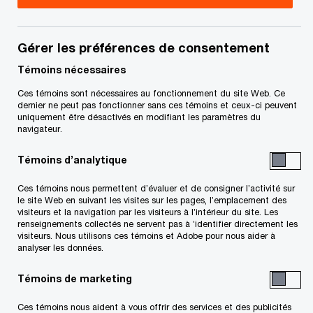
Susan McKilligan est associée au sein des
Services fiscaux de PricewaterhouseCoopers à
Gérer les préférences de consentement
Vancouver. Elle se spécialise en fiscalité
Témoins nécessaires
internationale.
Ces témoins sont nécessaires au fonctionnement du site Web. Ce
dernier ne peut pas fonctionner sans ces témoins et ceux-ci peuvent
uniquement être désactivés en modifiant les paramètres du
Mme McKilligan fournit des conseils en fiscalité
navigateur.
canadienne et américaine à divers clients
Témoins d’analytique
relativement à l'impôt des sociétés, aux gains en
Ces témoins nous permettent d’évaluer et de consigner l’activité sur
capital provenant de restructurations
le site Web en suivant les visites sur les pages, l’emplacement des
d'entreprises transfrontalières et à l'élaboration
visiteurs et la navigation par les visiteurs à l’intérieur du site. Les
renseignements collectés ne servent pas à ’identifier directement les
de stratégies fiscales avantageuses à l'égard
visiteurs. Nous utilisons ces témoins et Adobe pour nous aider à
analyser les données.
d'opérations, notamment les acquisitions et les
dessaisissements.
Témoins de marketing
Ces témoins nous aident à vous offrir des services et des publicités