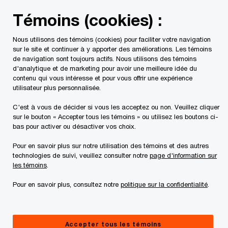
Skip
Skip
Témoins (cookies) :
to
to
content
footer
Nous utilisons des témoins (cookies) pour faciliter votre navigation
PwC Canada
Contacts
Sue Watson
sur le site et continuer à y apporter des améliorations. Les témoins
de navigation sont toujours actifs. Nous utilisons des témoins
d'analytique et de marketing pour avoir une meilleure idée du
Sue Watson, CHRL
contenu qui vous intéresse et pour vous offrir une expérience
utilisateur plus personnalisée.
Manager, Human Capital Professional Services (ASR), PwC
Canada
C'est à vous de décider si vous les acceptez ou non. Veuillez cliquer
sur le bouton « Accepter tous les témoins » ou utilisez les boutons ci-
bas pour activer ou désactiver vos choix.
Pour en savoir plus sur notre utilisation des témoins et des autres
Coordonnées
technologies de suivi, veuillez consulter notre
page d'information sur
les témoins
.
Tél. :
+1 416 815 5215
Pour en savoir plus, consultez notre
politique sur la confidentialité
.
Courriel
Accepter tous les témoins