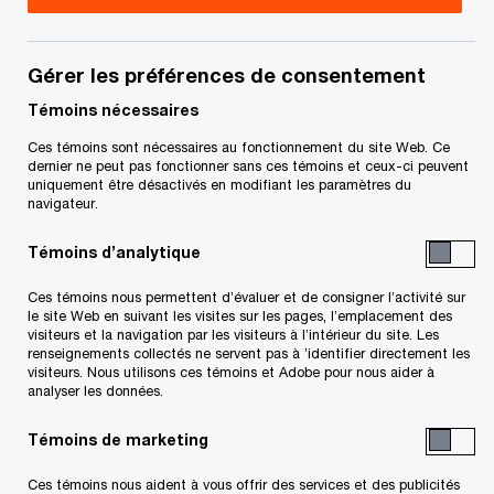
Gérer les préférences de consentement
Conjuguons expertise et tech
pour vous permettre
de propulser
vos idées, vos actions et vos résultats
Témoins nécessaires
Découvrez comment
Ces témoins sont nécessaires au fonctionnement du site Web. Ce
dernier ne peut pas fonctionner sans ces témoins et ceux-ci peuvent
Suivre PwC Canada
uniquement être désactivés en modifiant les paramètres du
navigateur.
Témoins d’analytique
Ces témoins nous permettent d’évaluer et de consigner l’activité sur
le site Web en suivant les visites sur les pages, l’emplacement des
visiteurs et la navigation par les visiteurs à l’intérieur du site. Les
Contactez-nous
renseignements collectés ne servent pas à ’identifier directement les
visiteurs. Nous utilisons ces témoins et Adobe pour nous aider à
analyser les données.
Nos bureaux au Canada
Témoins de marketing
Personnalisez votre profil
Ces témoins nous aident à vous offrir des services et des publicités