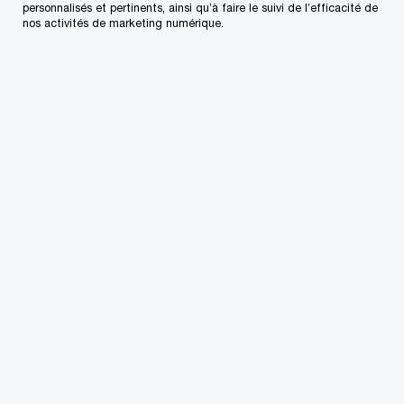
Centre de presse
personnalisés et pertinents, ainsi qu’à faire le suivi de l’efficacité de
nos activités de marketing numérique.
L’approvisionnement chez PwC
Plan du site
© 2018 - 2026 PwC. Tous droits réservés. PwC s’entend du
réseau PwC et/ou d’une ou de plusieurs sociétés membres,
chacune étant une entité distincte sur le plan juridique. Pour
de plus amples renseignements, visitez notre site Web à
l’adresse :
www.pwc.com/structure
. (en anglais seulement)
Protection des renseignements confidentiels
Information relative aux témoins