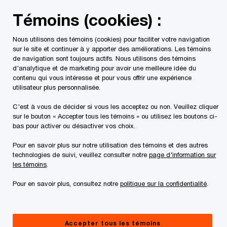
Skip
Skip
Témoins (cookies) :
to
to
content
footer
Nous utilisons des témoins (cookies) pour faciliter votre navigation
PwC Canada
Contacts
Sue Sharp
sur le site et continuer à y apporter des améliorations. Les témoins
de navigation sont toujours actifs. Nous utilisons des témoins
d'analytique et de marketing pour avoir une meilleure idée du
contenu qui vous intéresse et pour vous offrir une expérience
utilisateur plus personnalisée.
C'est à vous de décider si vous les acceptez ou non. Veuillez cliquer
sur le bouton « Accepter tous les témoins » ou utilisez les boutons ci-
bas pour activer ou désactiver vos choix.
Pour en savoir plus sur notre utilisation des témoins et des autres
technologies de suivi, veuillez consulter notre
page d'information sur
les témoins
.
Pour en savoir plus, consultez notre
politique sur la confidentialité
.
Sue Sharp
Associée, Transformation de l’expérience client et Conseils en
Accepter tous les témoins