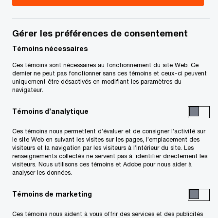
marketing, PwC Canada
Susan Sharp dirige l’équipe Transformation,
Gérer les préférences de consentement
Expérience client du groupe Conseils et l’équipe
Témoins nécessaires
Conception de l’expérience, en plus d’être chef,
Ces témoins sont nécessaires au fonctionnement du site Web. Ce
Marketing du groupe Conseils, chez PwC Canada.
dernier ne peut pas fonctionner sans ces témoins et ceux-ci peuvent
uniquement être désactivés en modifiant les paramètres du
navigateur.
Susan est d’avis qu’une véritable transformation
Témoins d’analytique
se produit lorsque les entreprises associent leur
marque à leur culture, à leur expérience client et à
Ces témoins nous permettent d’évaluer et de consigner l’activité sur
le site Web en suivant les visites sur les pages, l’emplacement des
leur expérience employé, lesquelles sont
visiteurs et la navigation par les visiteurs à l’intérieur du site. Les
renseignements collectés ne servent pas à ’identifier directement les
normalement abordées et gérées en vase clos.
visiteurs. Nous utilisons ces témoins et Adobe pour nous aider à
Pour vraiment obtenir des résultats d’affaires
analyser les données.
significatifs, il faut travailler de façon globale pour
Témoins de marketing
connecter de tels piliers aux changements
Ces témoins nous aident à vous offrir des services et des publicités
opérationnels et mettre en œuvre la technologie