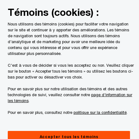
Skip
Skip
Témoins (cookies) :
to
to
content
footer
Nous utilisons des témoins (cookies) pour faciliter votre navigation
PwC Canada
Contacts
Sophie Gaudreault
sur le site et continuer à y apporter des améliorations. Les témoins
de navigation sont toujours actifs. Nous utilisons des témoins
d'analytique et de marketing pour avoir une meilleure idée du
contenu qui vous intéresse et pour vous offrir une expérience
utilisateur plus personnalisée.
C'est à vous de décider si vous les acceptez ou non. Veuillez cliquer
sur le bouton « Accepter tous les témoins » ou utilisez les boutons ci-
bas pour activer ou désactiver vos choix.
Pour en savoir plus sur notre utilisation des témoins et des autres
technologies de suivi, veuillez consulter notre
page d'information sur
les témoins
.
Pour en savoir plus, consultez notre
politique sur la confidentialité
.
Sophie Gaudreault
Associée, PwC Canada
Accepter tous les témoins