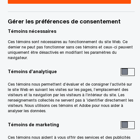
Sophie Gaudreault est associée chez
PricewaterhouseCoopers s.r.l./s.e.n.c.r.l., au
Gérer les préférences de consentement
bureau de Toronto. Elle fait partie du groupe
Témoins nécessaires
Certification, Risque et qualité, dont le principal
Ces témoins sont nécessaires au fonctionnement du site Web. Ce
dernier ne peut pas fonctionner sans ces témoins et ceux-ci peuvent
objectif est d’aider les équipes à réaliser des
uniquement être désactivés en modifiant les paramètres du
audits de qualité. Offrant une perspective
navigateur.
nationale, elle est responsable de nombreux
Témoins d’analytique
aspects techniques liés à l’audit, notamment les
Ces témoins nous permettent d’évaluer et de consigner l’activité sur
rapports de l’auditeur, et de l’élaboration de
le site Web en suivant les visites sur les pages, l’emplacement des
visiteurs et la navigation par les visiteurs à l’intérieur du site. Les
politiques, de directives, de formations, d’outils
renseignements collectés ne servent pas à ’identifier directement les
et de modèles. Elle fournit aux équipes de
visiteurs. Nous utilisons ces témoins et Adobe pour nous aider à
analyser les données.
Certification partout au pays du soutien en
matière de méthodologie d’audit, de rapports et
Témoins de marketing
de gestion des risques. Elle s’occupe également
Ces témoins nous aident à vous offrir des services et des publicités