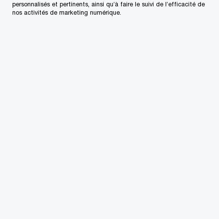
personnalisés et pertinents, ainsi qu’à faire le suivi de l’efficacité de
nos activités de marketing numérique.
Simon conseille nos clients sur un large éventail
de questions comptables complexes liées aux
IFRS, aux PCGR des États-Unis et aux NCECF, y
compris les dérivés et la couverture, les régimes
de retraite, les regroupements d’entreprises, les
restructurations et les cessions, les
dépréciations, les évaluations à la juste valeur, les
devises étrangères, les consolidations et la
comptabilité fiscale et a liens étroits avec le
groupe National Accounting Consulting Services
de PwC. Il a accompagné de nombreux clients
dans le cadre de projets complexes de
conversion aux PCGR pluriannuels.