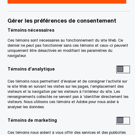
Simon possède une vaste expérience au service
des entreprises multinationales, des entreprises
Gérer les préférences de consentement
publiques, des grandes et moyennes entreprises
Témoins nécessaires
privées ainsi que des organisations
Ces témoins sont nécessaires au fonctionnement du site Web. Ce
gouvernementales. Il a couvert un large éventail
dernier ne peut pas fonctionner sans ces témoins et ceux-ci peuvent
uniquement être désactivés en modifiant les paramètres du
d’industries, y compris les biens de
navigateur.
consommation emballés, la fabrication
Témoins d’analytique
industrielle, la foresterie, les pâtes et papiers, le
bâtiment et la construction, les services publics,
Ces témoins nous permettent d’évaluer et de consigner l’activité sur
le site Web en suivant les visites sur les pages, l’emplacement des
les aéroports et les autorités portuaires.
visiteurs et la navigation par les visiteurs à l’intérieur du site. Les
renseignements collectés ne servent pas à ’identifier directement les
visiteurs. Nous utilisons ces témoins et Adobe pour nous aider à
Simon a un style énergique avec de solides
analyser les données.
compétences interpersonnelles et une capacité
Témoins de marketing
éprouvée à développer des relations productives
avec les membres exécutifs.
Ces témoins nous aident à vous offrir des services et des publicités