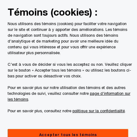
Skip
Skip
Témoins (cookies) :
to
to
content
footer
Nous utilisons des témoins (cookies) pour faciliter votre navigation
PwC Canada
Contacts
Simon M. Kent
sur le site et continuer à y apporter des améliorations. Les témoins
de navigation sont toujours actifs. Nous utilisons des témoins
d'analytique et de marketing pour avoir une meilleure idée du
Simon Kent
contenu qui vous intéresse et pour vous offrir une expérience
utilisateur plus personnalisée.
Associé, PwC Canada
C'est à vous de décider si vous les acceptez ou non. Veuillez cliquer
sur le bouton « Accepter tous les témoins » ou utilisez les boutons ci-
Simon est un associé chevronné en vérification
bas pour activer ou désactiver vos choix.
chez PwC Canada, avec plus de 20 ans
Pour en savoir plus sur notre utilisation des témoins et des autres
d’expérience professionnelle dans la pratique
technologies de suivi, veuillez consulter notre
page d'information sur
publique. Après avoir dirigé notre cabinet d’audit
les témoins
.
au Nouveau-Brunswick pendant 9 ans, Simon a
Pour en savoir plus, consultez notre
politique sur la confidentialité
.
déménagé pour se joindre à notre cabinet de
Toronto en 2014.
Accepter tous les témoins