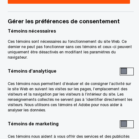
comptabilité et services-conseils en évaluation – Instruments
financiers, PwC Canada
Gérer les préférences de consentement
Témoins nécessaires
Coordonnées
Ces témoins sont nécessaires au fonctionnement du site Web. Ce
dernier ne peut pas fonctionner sans ces témoins et ceux-ci peuvent
Tél. :
+1 416 687 9045
uniquement être désactivés en modifiant les paramètres du
navigateur.
Courriel
Témoins d’analytique
Ces témoins nous permettent d’évaluer et de consigner l’activité sur
le site Web en suivant les visites sur les pages, l’emplacement des
visiteurs et la navigation par les visiteurs à l’intérieur du site. Les
renseignements collectés ne servent pas à ’identifier directement les
visiteurs. Nous utilisons ces témoins et Adobe pour nous aider à
Conjuguons expertise et tech
pour vous permettre
de propulser
analyser les données.
vos idées, vos actions et vos résultats
Découvrez comment
Témoins de marketing
Suivre PwC Canada
Ces témoins nous aident à vous offrir des services et des publicités