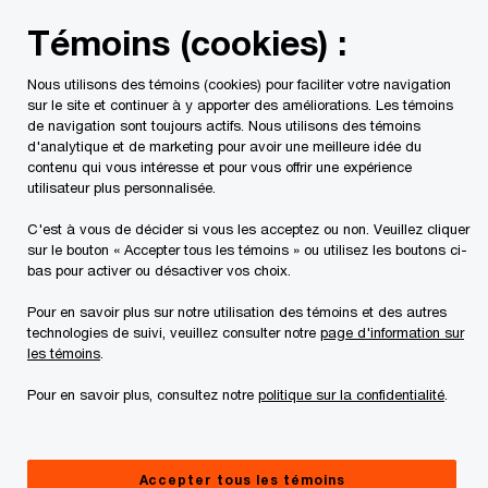
Skip
Skip
Témoins (cookies) :
to
to
content
footer
Nous utilisons des témoins (cookies) pour faciliter votre navigation
PwC Canada
Contacts
Shirley Hu
sur le site et continuer à y apporter des améliorations. Les témoins
de navigation sont toujours actifs. Nous utilisons des témoins
d'analytique et de marketing pour avoir une meilleure idée du
contenu qui vous intéresse et pour vous offrir une expérience
utilisateur plus personnalisée.
C'est à vous de décider si vous les acceptez ou non. Veuillez cliquer
sur le bouton « Accepter tous les témoins » ou utilisez les boutons ci-
bas pour activer ou désactiver vos choix.
Pour en savoir plus sur notre utilisation des témoins et des autres
technologies de suivi, veuillez consulter notre
page d'information sur
les témoins
.
Pour en savoir plus, consultez notre
politique sur la confidentialité
.
Shirley Hu
Première directrice, Gestion des risques financiers –
Accepter tous les témoins