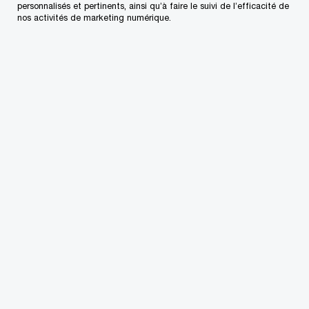
personnalisés et pertinents, ainsi qu’à faire le suivi de l’efficacité de
nos activités de marketing numérique.
Contactez-nous
Nos bureaux au Canada
Personnalisez votre profil
Centre de presse
L’approvisionnement chez PwC
Plan du site