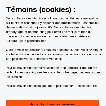
Skip
Skip
Témoins (cookies) :
to
to
content
footer
Nous utilisons des témoins (cookies) pour faciliter votre navigation
PwC Canada
Contacts
Sherezade Suhail
sur le site et continuer à y apporter des améliorations. Les témoins
de navigation sont toujours actifs. Nous utilisons des témoins
d'analytique et de marketing pour avoir une meilleure idée du
contenu qui vous intéresse et pour vous offrir une expérience
utilisateur plus personnalisée.
C'est à vous de décider si vous les acceptez ou non. Veuillez cliquer
sur le bouton « Accepter tous les témoins » ou utilisez les boutons ci-
bas pour activer ou désactiver vos choix.
Pour en savoir plus sur notre utilisation des témoins et des autres
technologies de suivi, veuillez consulter notre
page d'information sur
les témoins
.
Pour en savoir plus, consultez notre
politique sur la confidentialité
.
Sherezade Suhail
Directeur général, Création de valeur et modélisation
Accepter tous les témoins