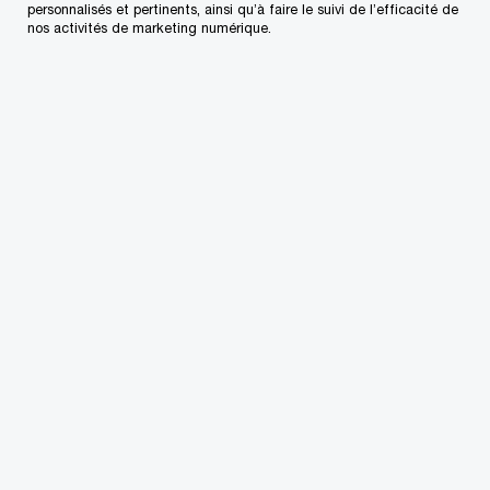
Suivre PwC Canada
personnalisés et pertinents, ainsi qu’à faire le suivi de l’efficacité de
nos activités de marketing numérique.
Contactez-nous
Nos bureaux au Canada
Personnalisez votre profil
Centre de presse
L’approvisionnement chez PwC
Plan du site