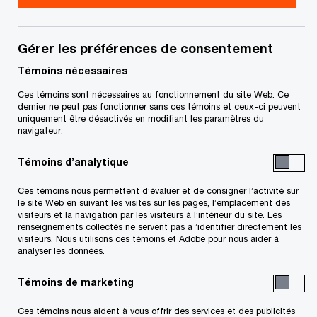
financière, PwC Canada
Gérer les préférences de consentement
Coordonnées
Témoins nécessaires
Ces témoins sont nécessaires au fonctionnement du site Web. Ce
Tél. :
+1 416 687 8975
dernier ne peut pas fonctionner sans ces témoins et ceux-ci peuvent
uniquement être désactivés en modifiant les paramètres du
Courriel
navigateur.
LinkedIn
Témoins d’analytique
Ces témoins nous permettent d’évaluer et de consigner l’activité sur
le site Web en suivant les visites sur les pages, l’emplacement des
visiteurs et la navigation par les visiteurs à l’intérieur du site. Les
renseignements collectés ne servent pas à ’identifier directement les
visiteurs. Nous utilisons ces témoins et Adobe pour nous aider à
analyser les données.
Conjuguons expertise et tech
pour vous permettre
de propulser
vos idées, vos actions et vos résultats
Témoins de marketing
Découvrez comment
Ces témoins nous aident à vous offrir des services et des publicités